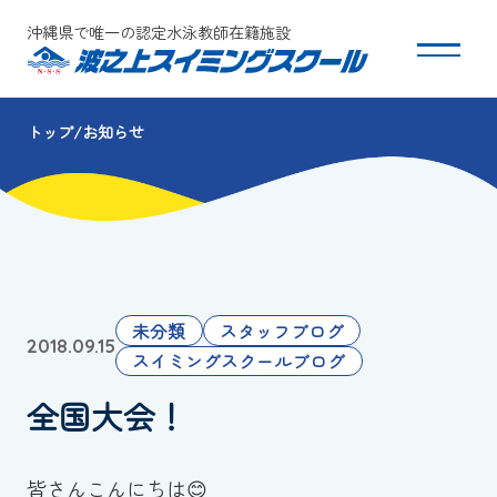
沖縄県で唯一の認定水泳教師在籍施設
トップ
お知らせ
スクールについて
コース・クラス紹介
体験・入会
未分類
スタッフブログ
2018.09.15
団体会員募集
スイミングスクールブログ
全国大会！
保護者の方へ
採用情報
皆さんこんにちは😊