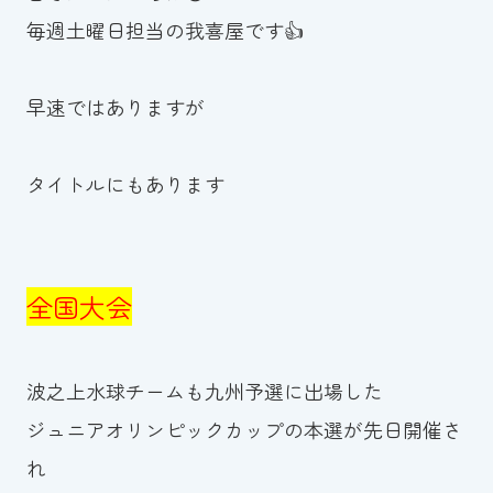
毎週土曜日担当の我喜屋です👍
お知らせ
カレンダー
早速ではありますが
波スイタイムズ
タイトルにもあります
お問い合わせ
全国大会
Tel.098-863-7264
平日 9:00～22:00｜土祝 9:00～21:00
波之上水球チームも九州予選に出場した
ジュニアオリンピックカップの本選が先日開催さ
メールでお問い合わせ
れ