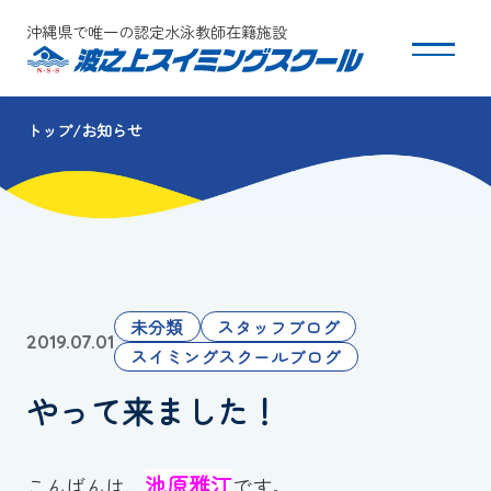
沖縄県で唯一の認定水泳教師在籍施設
トップ
お知らせ
スクールについて
コース・クラス紹介
体験・入会
未分類
スタッフブログ
2019.07.01
団体会員募集
スイミングスクールブログ
やって来ました！
保護者の方へ
採用情報
池原雅江
こんばんは、
です。