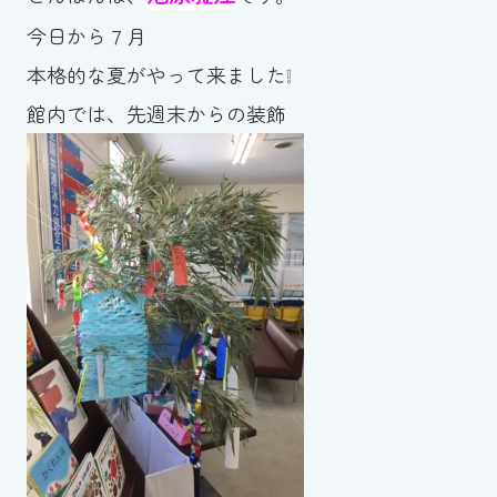
今日から７月
お知らせ
本格的な夏がやって来ました❕
カレンダー
館内では、先週末からの装飾
波スイタイムズ
お問い合わせ
Tel.098-863-7264
平日 9:00～22:00｜土祝 9:00～21:00
メールでお問い合わせ