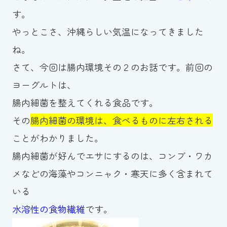
す。
お知らせ
やっとこさ、沖縄らしい気温になってきました
カレンダー
ね。
さて、今回は腸内環境その２のお話です。前回の
波スイタイムズ
ヨーグルトは、
お問い合わせ
腸内細菌を整えてくれる食品です。
その
腸内細菌の環境は、食べるものに左右される
ことがわかりました。
Tel.098-863-7264
腸内細菌が好んでエサにするのは、コンブ・ワカ
平日 9:00～22:00｜土祝 9:00～21:00
メなどの海藻やコンニャク・寒天に多く含まれて
いる
メールでお問い合わせ
水溶性の食物繊維
です。