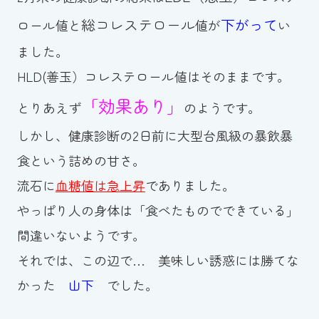
総コレステロール
下がって
ロール値と
値が
い
ました。
HLD(善玉）コレステロール値はそのままです。
「効果あり」
とりあえず
のようです。
しかし、健康診断の2日前に大型台風級の暴飲暴
食という詰めの甘さ。
流石に
血糖値は急上昇
でありました。
やっぱり人の身体は「食べたものでできている」
間違いないようです。
それでは、この辺で… 美味しい誘惑には勝てな
かった
山下
でした。