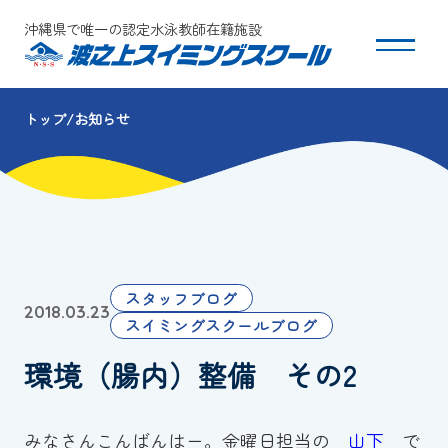
沖縄県で唯一の認定水泳教師在籍施設
トップ
お知らせ
スクールについて
コース・クラス紹介
体験・入会
スタッフブログ
2018.03.23
団体会員募集
スイミングスクールブログ
環境（腸内）整備 その2
保護者の方へ
採用情報
みなさんこんばんはー。金曜日担当の
山下
で