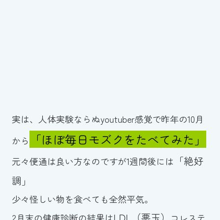
実は、人体実験ならぬyoutuber感覚で昨年の10月
「ほぼ毎日モズクをたべてみた」
から
「絶好
元々便通は良い方なのですが1週間後には
調」
少々怪しい物を食べても全然平気。
LDL（悪玉）
2月末の健康診断の結果は
コレステ