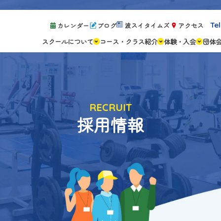
Tel
カレンダー
ブログ
波スイタイムズ
アクセス
スクールについて
コース・クラス紹介
体験・入会
団体
スクールの特徴
ジュニアスクール
体験レッスン案
設備紹介
アスリートコース
体験予約の流れ
親子コース
キャンペーン情
成人コース
よくある質問
RECRUIT
ご入会手続き
採用情報
ご入会費・月会
各種注意事項