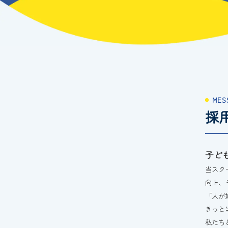
MES
採
子ど
当スク
向上、
「人が
きっと
私たち