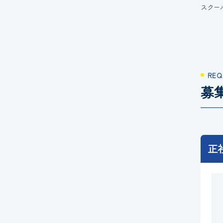
スクー
REQ
募
正