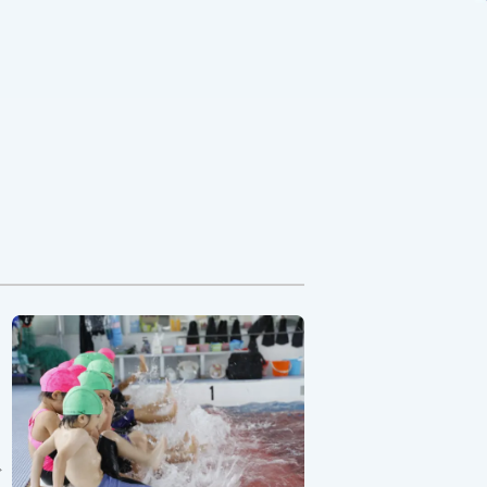
力
、
グ