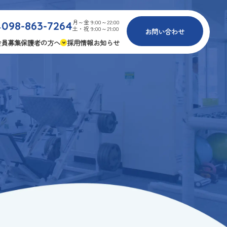
月～金 9:00～22:00
098-863-7264
.
土・祝 9:00～21:00
お問い合わせ
会員募集
保護者の方へ
採用情報
お知らせ
内
免疫力アップ
ゴールデンエイジ
報
3つの安心
様々な認定
ふれあいイベント
費
専用の連絡アプリ
よくある質問
安全対策