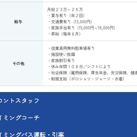
月給２３万～２５万
・賞与有り（年２回）
給与
・交通費有り（13,000円）
・家族手当有り（15,000円～18,000円）
・昇給（毎年６月）
・従業員用無料駐車場有り
・施設使い放題
・家族割引有り
その他
・休み年間１０８日／シフトにより
・社会保険（雇用保険、厚生年金、労災保険、健
・制服支給（ポロシャツ・ジャージ・水着）
ロントスタッフ
イミングコーチ
イミングバス運転・引率