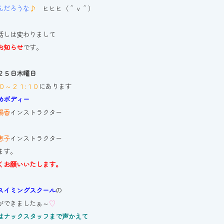
んだろうな
♪
ヒヒヒ（＾ｖ＾）
話しは変わりまして
お知らせ
です。
２５日木曜日
０～２１:１０
にあります
めボディー
陽香
インストラクター
恵子
インストラクター
ます。
くお願いいたします。
スイミングスクール
の
ができましたぁ～
♡
はナックスタッフまで声かえて