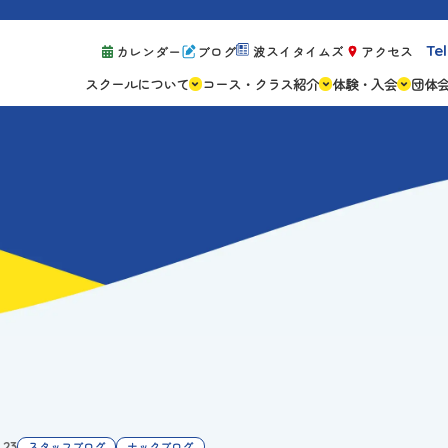
Tel
カレンダー
ブログ
波スイタイムズ
アクセス
スクールについて
コース・クラス紹介
体験・入会
団体
スクールの特徴
ジュニアスクール
体験レッスン案
設備紹介
アスリートコース
体験予約の流れ
親子コース
キャンペーン情
成人コース
よくある質問
ご入会手続き
ご入会費・月会
各種注意事項
.23
スタッフブログ
ナックブログ