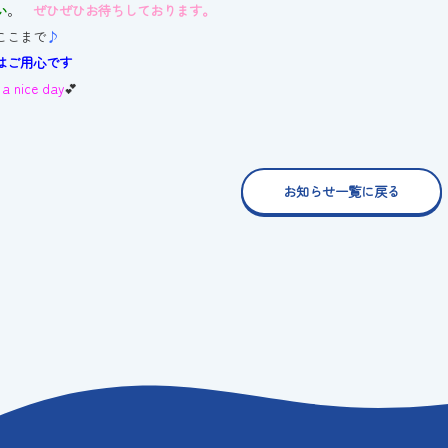
い
。
ぜひぜひお待ちしております。
ここまで
♪
はご用心です
 a nice day
💕
お知らせ一覧に戻る