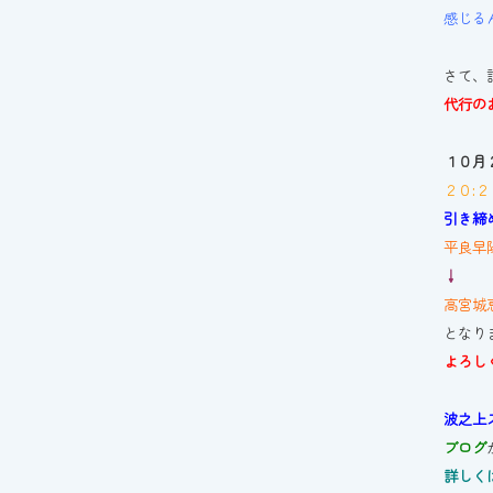
感じる
さて、
代行の
１０月
２０:２
引き締
平良早
↓
高宮城
となり
よろし
波之上
ブログ
詳しく