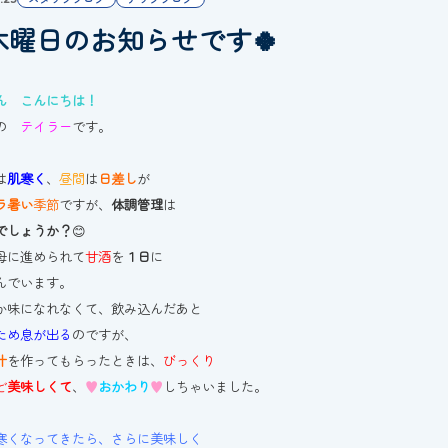
木曜日のお知らせです🍀
ん こんにちは！
の
テイラー
です。
は
肌寒く
、
昼間
は
日差し
が
ラ暑い
季節
ですが、
体調管理
は
でしょうか？
😊
母に進められて
甘酒
を
１日
に
んでいます。
か味になれなくて、飲み込んだあと
ため息が出る
のですが、
汁
を作ってもらったときは、
びっくり
ど
美味しくて
、
♥
おかわり
♥
しちゃいました。
)
寒くなってきたら、さらに美味しく