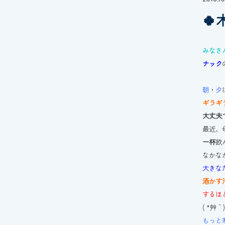

みなさ
ナック
朝
・
夕
ギラギ
大丈夫
最近、
一杯
飲
なかな
大きな
酒かす
するほ
( *´艸｀
もっと