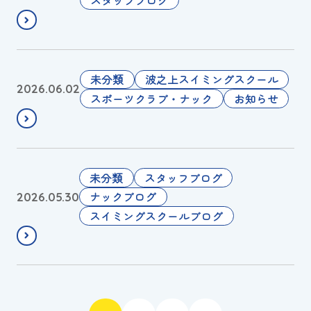
関
う
西
営
選
業
手
に
権
営
未分類
波之上スイミングスクール
2026.06.02
つ
2
業
スポーツクラブ・ナック
お知らせ
い
0
再
て
2
開
6
案
🧜‍♀️
内
ブ
未分類
スタッフブログ
ロ
ナックブログ
2026.05.30
グ
スイミングスクールブログ
担
当
が
変