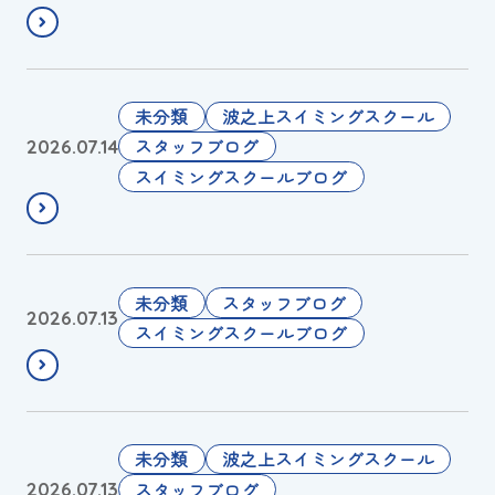
スイミングスクールの
う
業
体験申し込みはこちら!
営
再
業
開
に
の
🌺
未分類
波之上スイミングスクール
つ
お
2
スタッフブログ
2026.07.14
い
知
0
スイミングスクールブログ
て
ら
2
（
せ
6
事
年
前
国
７
未分類
スタッフブログ
2026.07.13
の
ス
月
スイミングスクールブログ
お
ポ
の
知
予
マ
ら
選
ス
せ
🧜‍♀️
タ
🌺
未分類
波之上スイミングスクール
）
ー
2
スタッフブログ
2026.07.13