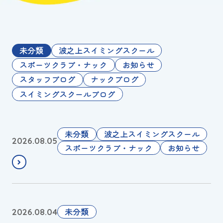
お知らせ
カレンダー
未分類
波之上スイミングスクール
スポーツクラブ・ナック
お知らせ
波スイタイムズ
スタッフブログ
ナックブログ
スイミングスクールブログ
お問い合わせ
🌀
未分類
波之上スイミングスクール
2026.08.05
Tel.098-863-7264
台
スポーツクラブ・ナック
お知らせ
風
平日 9:00～22:00｜土祝 9:00～21:00
接
近
メールでお問い合わせ
に
🌺
未分類
2026.08.04
伴
営