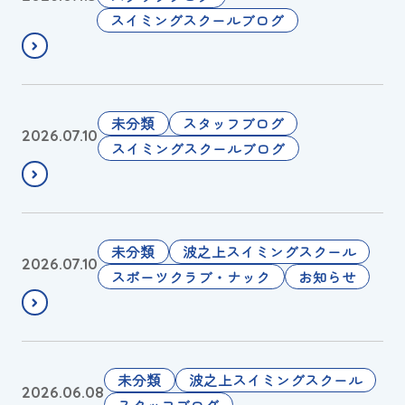
ズ
0
スイミングスクールブログ
２
2
回
6
目
年
の
J
プ
未分類
スタッフブログ
2026.07.10
練
O
リ
スイミングスクールブログ
習
予
キ
、
選
ュ
い
🧜‍♀️
ア
や
と
🌀
未分類
波之上スイミングスクール
2026.07.10
台
お
台
スポーツクラブ・ナック
お知らせ
風
金
風
。
持
接
ち
近
に
🌺
未分類
波之上スイミングスクール
2026.06.08
伴
スタッフブログ