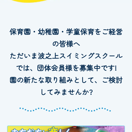
お知らせ
カレンダー
保育園・幼稚園・学童保育をご経営
の皆様へ
波スイタイムズ
ただいま波之上スイミングスクール
お問い合わせ
では、団体会員様を募集中です!
園の新たな取り組みとして、ご検討
Tel.098-863-7264
してみませんか?
平日 9:00～22:00｜土祝 9:00～21:00
メールでお問い合わせ