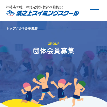
沖縄県で唯一の認定水泳教師在籍施設
トップ
団体会員募集
スクールについて
GROUP
コース・クラス紹介
団体会員募集
体験・入会
団体会員募集
保護者の方へ
採用情報