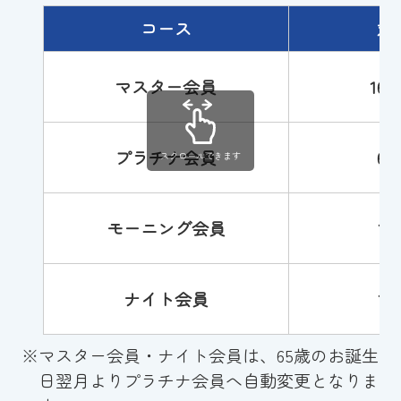
コース
対
マスター会員
16
プラチナ会員
6
スクロールできます
モーニング会員
1
ナイト会員
1
※
マスター会員・ナイト会員は、65歳のお誕生
日翌月よりプラチナ会員へ自動変更となりま