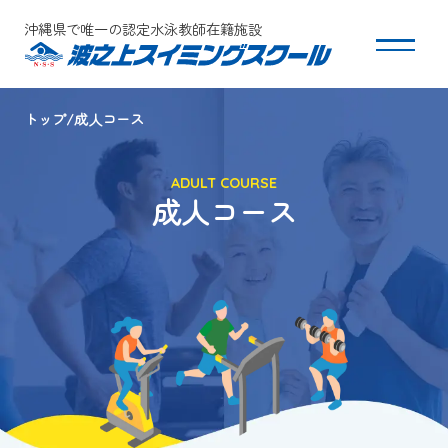
沖縄県で唯一の認定水泳教師在籍施設
トップ
成人コース
スクールについて
ADULT COURSE
コース・クラス紹介
成人コース
体験・入会
団体会員募集
保護者の方へ
採用情報