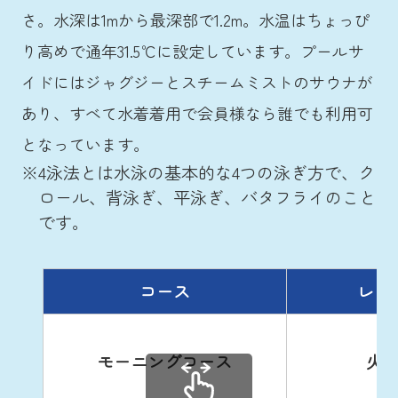
さ。水深は1mから最深部で1.2m。水温はちょっぴ
り高めで通年31.5℃に設定しています。プールサ
イドにはジャグジーとスチームミストのサウナが
あり、すべて水着着用で会員様なら誰でも利用可
となっています。
※
4泳法とは水泳の基本的な4つの泳ぎ方で、ク
ロール、背泳ぎ、平泳ぎ、バタフライのこと
です。
コース
レッ
モーニングコース
火