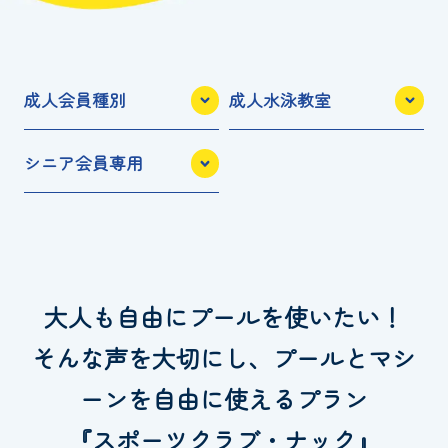
お知らせ
カレンダー
成人会員種別
成人水泳教室
波スイタイムズ
シニア会員専用
お問い合わせ
Tel.098-863-7264
大人も自由にプールを使いたい！
平日 9:00～22:00｜土祝 9:00～21:00
そんな声を大切にし、プールとマシ
ーンを自由に使えるプラン
メールでお問い合わせ
『スポーツクラブ・ナック』