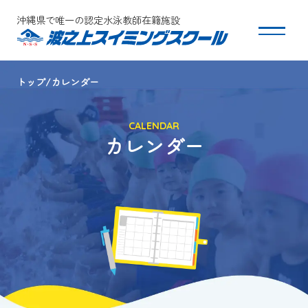
沖縄県で唯一の認定水泳教師在籍施設
トップ
カレンダー
スクールについて
CALENDAR
コース・クラス紹介
カレンダー
体験・入会
団体会員募集
保護者の方へ
採用情報