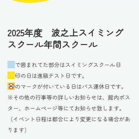
お知らせ
カレンダー
2025年度 波之上スイミング
スクール年間スクール
波スイタイムズ
お問い合わせ
で囲まれてた部分はスイミングスクール日
印の日は進級テスト日です。
のマークが付いている日はバス運休日です。
Tel.098-863-7264
※その他の行事等の詳しいお知らせは、館内ポス
平日 9:00～22:00｜土祝 9:00～21:00
ター、ホームページ等にてお知らせ致します。
（イベント日程は都合により変更になる場合があ
メールでお問い合わせ
ります）