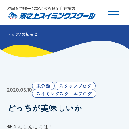
沖縄県で唯一の認定水泳教師在籍施設
トップ
お知らせ
スクールについて
コース・クラス紹介
体験・入会
未分類
スタッフブログ
2020.06.10
団体会員募集
スイミングスクールブログ
どっちが美味しいか
保護者の方へ
採用情報
皆さんこんにちは！