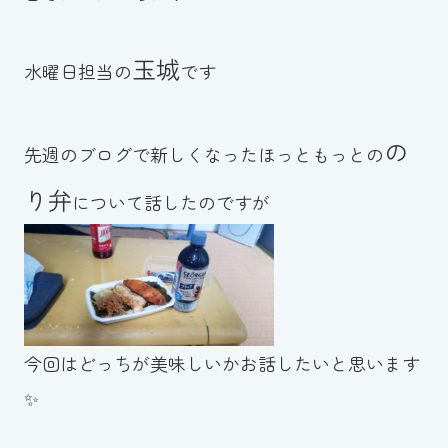
お知らせ
玉城
水曜日担当の
です
カレンダー
波スイタイムズ
の
先週のブログで新しくなったほっともっとの
り弁
お問い合わせ
について話したのですが
Tel.098-863-7264
平日 9:00～22:00｜土祝 9:00～21:00
今回はどっちが美味しいかお話したいと思います
メールでお問い合わせ
✨