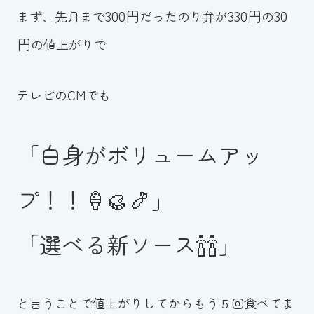
スイミングスクールの
300円
330円
30
まず、先月まで
だったのり弁が
の
体験申し込みはこちら!
円
の値上がりで
テレビのCMでも
「白身がボリュームアッ
プ！！🍦🥮🍤」
「選べる新ソース🍾🍾」
と言うことで値上がりしてからもう５回食べてま