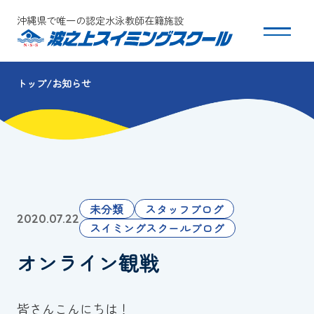
沖縄県で唯一の認定水泳教師在籍施設
トップ
お知らせ
スクールについて
コース・クラス紹介
体験・入会
未分類
スタッフブログ
2020.07.22
団体会員募集
スイミングスクールブログ
オンライン観戦
保護者の方へ
採用情報
皆さんこんにちは！