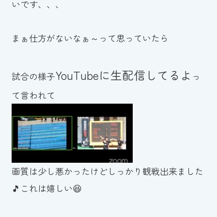
いです、、、
スイミングスクールの
体験申し込みはこちら!
まぁ仕方がないなぁ～って思っていたら
YouTubeに生配信してるよ
試合の様子
っ
て言われて
画質は少し悪かったけどしっかり観戦出来ました
🎵これは嬉しい😆