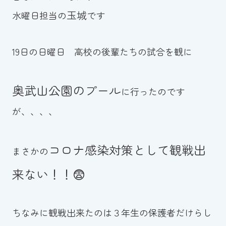
玉城
水曜日担当の
です
お知らせ
カレンダー
19日の日曜日 高校の後輩たちの試合を観に
波スイタイムズ
奥武山公園のプール
に行ったのです
お問い合わせ
が、、、、
Tel.098-863-7264
コロナ感染対策として観戦出
まさかの
平日 9:00～22:00｜土祝 9:00～21:00
来ない！！😨
メールでお問い合わせ
ちなみに観戦出来たのは３年生の保護者だけらし