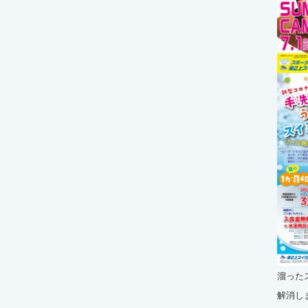
溜った
解消し