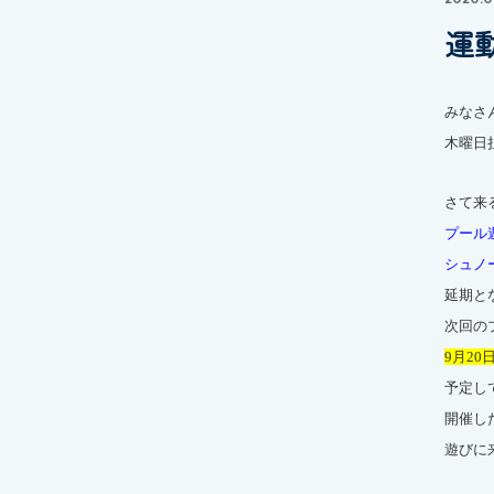
運
みなさ
木曜日
さて来
プール
シュノ
延期と
次回の
9月20
予定し
開催し
遊びに