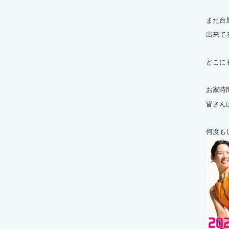
また台
出来て
どこに
お家時
皆さん
何度も