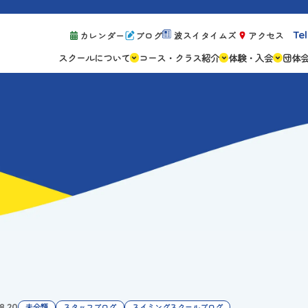
Tel
カレンダー
ブログ
波スイタイムズ
アクセス
スクールについて
コース・クラス紹介
体験・入会
団体
スクールの特徴
ジュニアスクール
体験レッスン案
設備紹介
アスリートコース
体験予約の流れ
親子コース
キャンペーン情
成人コース
よくある質問
ご入会手続き
ご入会費・月会
各種注意事項
8.20
未分類
スタッフブログ
スイミングスクールブログ