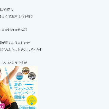
風の卵❓も
るようで週末は雨予報☔
も出かけれません😢
間が長くなりましたが
はどのようにお過ごしですか❓
しつこいようですが