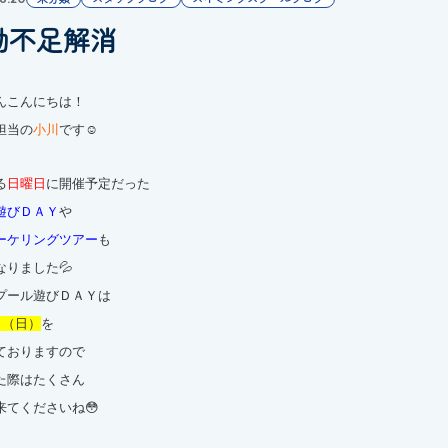
動不足解消
んこんにちは！
担当の
小川
です☺
る
日曜日
に開催予定だった
遊びＤＡＹ
や
ーケリングツアー
も
なりました💦
プール遊びＤＡＹは
日（日）
を
ておりますので
た際はたくさん
来てくださいね😳