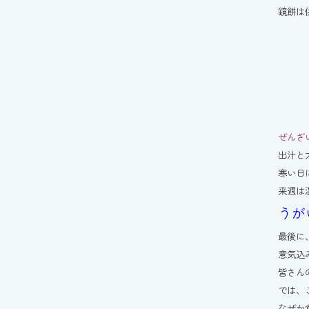
鏡餅は
ぜんざ
出汁と
寒い日
来週は
うが
最後に
意気込
皆さん
では、
なぜか