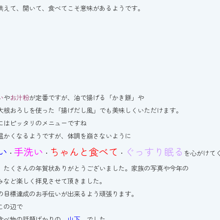
供えて、開いて、食べてこそ意味があるようです。
い
や
お汁粉
が定番ですが、油で揚げる「かき餅」や
大根おろしを使った「揚げだし風」でも美味しくいただけます。
にはピッタリのメニューですね
温かくなるようですが、体調を崩さないように
い
手洗い
ちゃんと食べて
ぐっすり眠る
・
・
・
を心がけて
、たくさんの年賀状ありがとうございました。家族の写真や今年の
みなど楽しく拝見させて頂きました。
の目標達成のお手伝いが出来るよう頑張ります。
この辺で
食べ物の話題ばかりの
山下
でした。