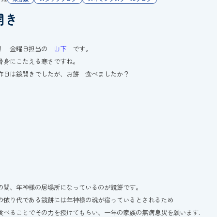
開き
！ 金曜日担当の
山下
です。
骨身にこたえる寒さですね。
昨日は鏡開きでしたが、お餅 食べましたか？
の間、年神様の居場所になっているのが鏡餅です。
の依り代である鏡餅には年神様の魂が宿っているとされるため
食べることでその力を授けてもらい、一年の家族の無病息災を願います.