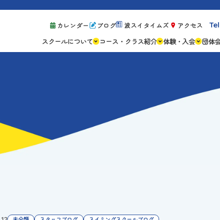
Tel
カレンダー
ブログ
波スイタイムズ
アクセス
スクールについて
コース・クラス紹介
体験・入会
団体
スクールの特徴
ジュニアスクール
体験レッスン案
設備紹介
アスリートコース
体験予約の流れ
親子コース
キャンペーン情
成人コース
よくある質問
ご入会手続き
ご入会費・月会
各種注意事項
.12
未分類
スタッフブログ
スイミングスクールブログ