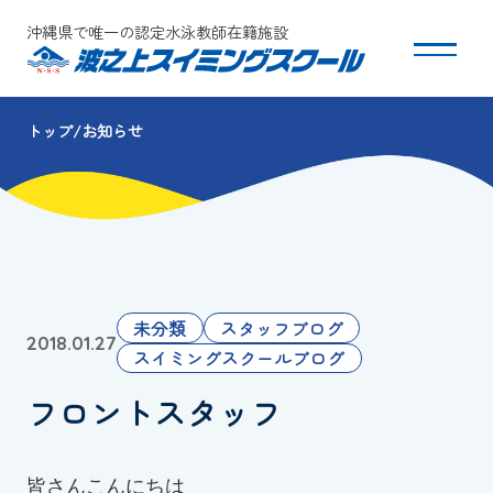
沖縄県で唯一の認定水泳教師在籍施設
トップ
お知らせ
スクールについて
コース・クラス紹介
体験・入会
未分類
スタッフブログ
2018.01.27
団体会員募集
スイミングスクールブログ
フロントスタッフ
保護者の方へ
採用情報
皆さんこんにちは