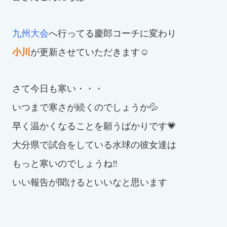
お知らせ
九州大会
へ行ってる慶郎コーチに変わり
カレンダー
小川
が更新させていただきます☺
波スイタイムズ
さて今日も寒い・・・
お問い合わせ
いつまで寒さが続くのでしょうか💦
早く温かくなることを願うばかりです💗
Tel.098-863-7264
大分県で試合をしている水球の彼女達は
もっと寒いのでしょうね‼
平日 9:00～22:00｜土祝 9:00～21:00
いい報告が聞けるといいなと思います
メールでお問い合わせ