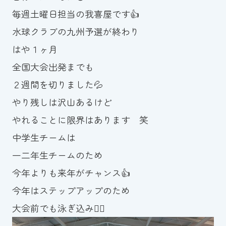
毎週土曜日担当の我喜屋です👍
お知らせ
水球クラブの九州予選が終わり
カレンダー
はや１ヶ月
全国大会出発までも
波スイタイムズ
２週間を切りました💦
お問い合わせ
やり残しは沢山あるけど
やれることに限界はあります 笑
中学生チームは
Tel.098-863-7264
一二年生チームのため
平日 9:00～22:00｜土祝 9:00～21:00
今年よりも来年がチャンス👍
今年はステップアップのため
メールでお問い合わせ
大会前でも泳ぎ込み🏊‍♂️