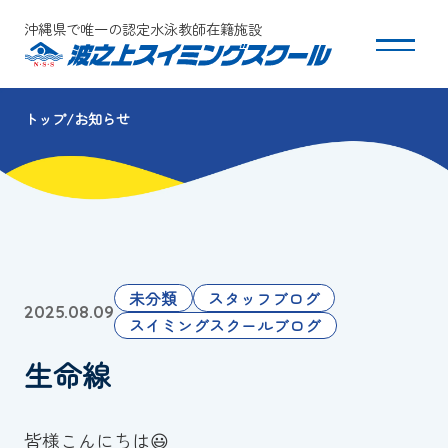
沖縄県で唯一の認定水泳教師在籍施設
トップ
お知らせ
スクールについて
コース・クラス紹介
体験・入会
未分類
スタッフブログ
2025.08.09
団体会員募集
スイミングスクールブログ
生命線
保護者の方へ
採用情報
皆様こんにちは😃