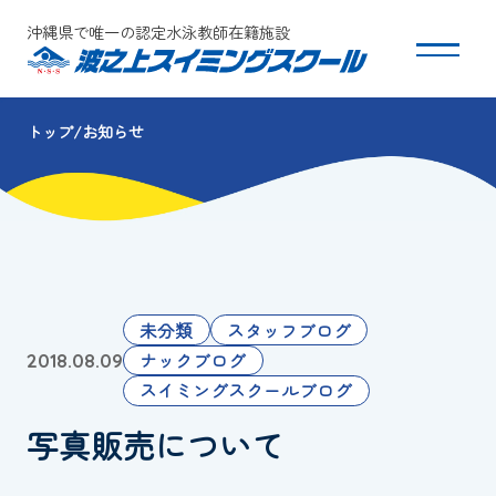
沖縄県で唯一の認定水泳教師在籍施設
トップ
お知らせ
スクールについて
コース・クラス紹介
体験・入会
未分類
スタッフブログ
団体会員募集
ナックブログ
2018.08.09
スイミングスクールブログ
保護者の方へ
写真販売について
採用情報