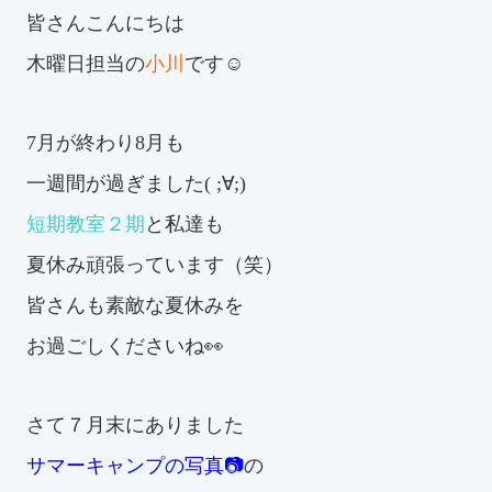
皆さんこんにちは
お知らせ
木曜日担当の
小川
です☺
カレンダー
7月が終わり8月も
波スイタイムズ
一週間が過ぎました( ;∀;)
お問い合わせ
短期教室２期
と私達も
夏休み頑張っています（笑）
皆さんも素敵な夏休みを
Tel.098-863-7264
お過ごしくださいね👀
平日 9:00～22:00｜土祝 9:00～21:00
さて７月末にありました
メールでお問い合わせ
サマーキャンプの写真📷
の