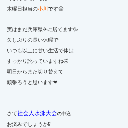
木曜日担当の
小川
です😀
お知らせ
カレンダー
実はまだ兵庫県✈︎に居てます💦
久しぶりの長い休暇で
波スイタイムズ
いつも以上に甘い生活で体は
お問い合わせ
すっかり訛っていますね🤣
明日からまた切り替えて
Tel.098-863-7264
頑張ろうと思います❤
平日 9:00～22:00｜土祝 9:00～21:00
メールでお問い合わせ
社会人水泳大会
さて
の申込
お済みでしょうか⁉️