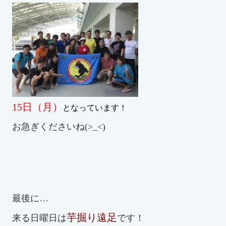
スイミングスクールの
体験申し込みはこちら!
15日（月）
となっています！
お急ぎくださいね(>_<)
最後に…
芋掘り遠足
来る日曜日は
です！