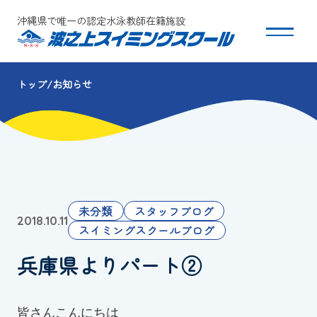
沖縄県で唯一の認定水泳教師在籍施設
トップ
お知らせ
スクールについて
コース・クラス紹介
体験・入会
未分類
スタッフブログ
2018.10.11
団体会員募集
スイミングスクールブログ
兵庫県よりパート②
保護者の方へ
採用情報
皆さんこんにちは