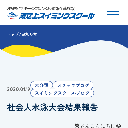
沖縄県で唯一の認定水泳教師在籍施設
トップ
お知らせ
スクールについて
コース・クラス紹介
体験・入会
未分類
スタッフブログ
2020.01.19
団体会員募集
スイミングスクールブログ
社会人水泳大会結果報告
保護者の方へ
採用情報
皆さんこんにちは😃