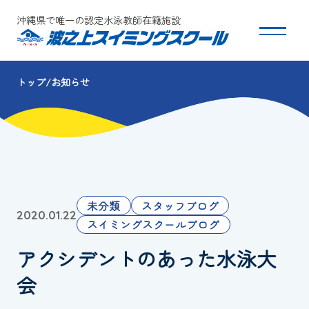
沖縄県で唯一の認定水泳教師在籍施設
トップ
お知らせ
スクールについて
コース・クラス紹介
体験・入会
未分類
スタッフブログ
2020.01.22
団体会員募集
スイミングスクールブログ
アクシデントのあった水泳大
保護者の方へ
会
採用情報