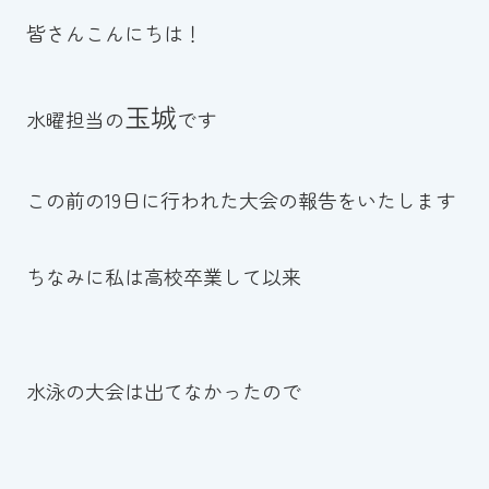
皆さんこんにちは！
お知らせ
カレンダー
玉城
水曜担当の
です
波スイタイムズ
この前の19日に行われた大会の報告をいたします
お問い合わせ
ちなみに私は高校卒業して以来
Tel.098-863-7264
平日 9:00～22:00｜土祝 9:00～21:00
水泳の大会は出てなかったので
メールでお問い合わせ