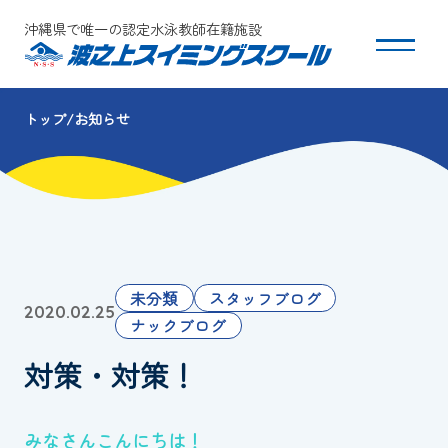
沖縄県で唯一の認定水泳教師在籍施設
トップ
お知らせ
スクールについて
コース・クラス紹介
体験・入会
未分類
スタッフブログ
2020.02.25
団体会員募集
ナックブログ
対策・対策！
保護者の方へ
採用情報
みなさんこんにちは！