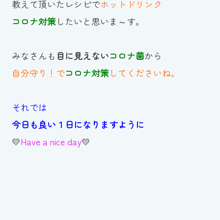
教えて頂いたレシピで
ホットドリンク
コロナ対策
したいと思いま～す。
みなさんも
目に見えない
コロナ菌
から
自分守り！で
コロナ対策
してくださいね。
それでは
今日も良い１日になりますように
💛
Have a nice day
💛