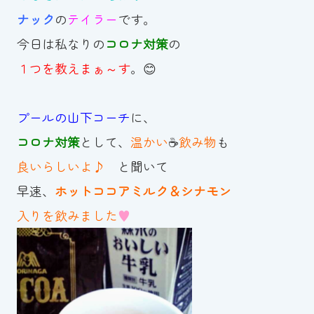
ナック
の
テイラー
です。
お知らせ
今日は私なりの
コロナ対策
の
カレンダー
１つを教えまぁ～す
。😊
波スイタイムズ
プールの山下コーチ
に、
お問い合わせ
コロナ対策
として、
温かい
☕
飲み物
も
良いらしいよ♪
と聞いて
早速、
ホットココアミルク＆シナモン
Tel.098-863-7264
入りを飲みました
♥
平日 9:00～22:00｜土祝 9:00～21:00
メールでお問い合わせ