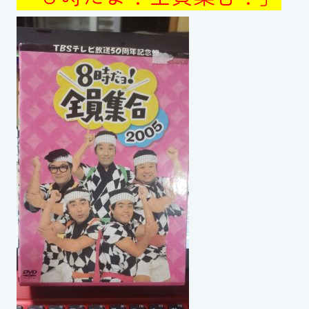
スイミングスクールの
体験申し込みはこちら!