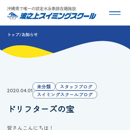
沖縄県で唯一の認定水泳教師在籍施設
トップ
お知らせ
スクールについて
コース・クラス紹介
体験・入会
未分類
スタッフブログ
2020.04.01
団体会員募集
スイミングスクールブログ
ドリフターズの宝
保護者の方へ
採用情報
皆さんこんにちは！