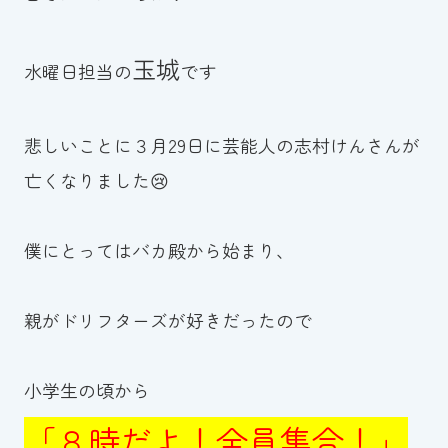
お知らせ
玉城
水曜日担当の
です
カレンダー
悲しいことに３月29日に芸能人の志村けんさんが
波スイタイムズ
亡くなりました😢
お問い合わせ
僕にとってはバカ殿から始まり、
Tel.098-863-7264
親がドリフターズが好きだったので
平日 9:00～22:00｜土祝 9:00～21:00
小学生の頃から
メールでお問い合わせ
「８時だよ！全員集合！」