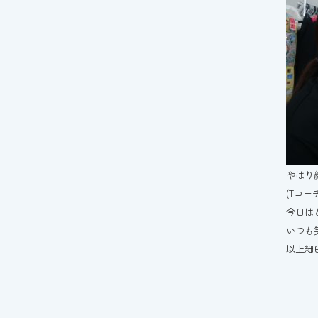
やはり
(Tコ
今日は
いつも
以上細