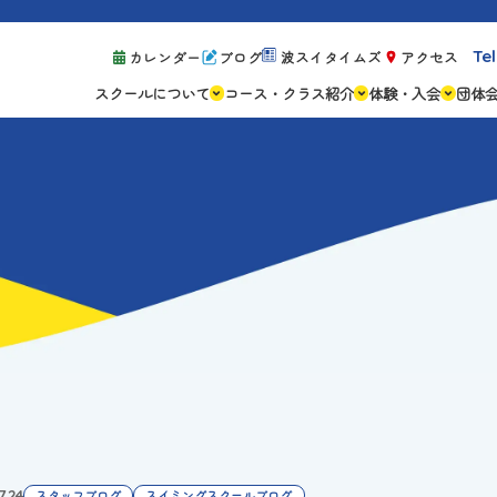
Tel
カレンダー
ブログ
波スイタイムズ
アクセス
スクールについて
コース・クラス紹介
体験・入会
団体
スクールの特徴
ジュニアスクール
体験レッスン案
設備紹介
アスリートコース
体験予約の流れ
親子コース
キャンペーン情
成人コース
よくある質問
ご入会手続き
ご入会費・月会
各種注意事項
7.24
スタッフブログ
スイミングスクールブログ