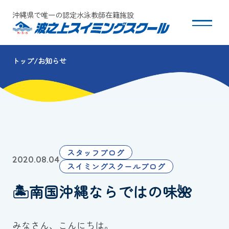
沖縄県で唯一の認定水泳教師在籍施設
トップ
お知らせ
スクールについて
コース・クラス紹介
体験・入会
スタッフブログ
2020.08.04
団体会員募集
スイミングスクールブログ
🏝南国沖縄ならではの味🌺
保護者の方へ
採用情報
みなさん、こんにちは。