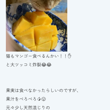
スイミングスクールの
体験申し込みはこちら!
猫もマンゴー食べるんかい！！✋
と大ツッコミ炸裂😂😂
果実は食べなかったらしいのですが、
果汁をぺろぺろ🥭😛
元々少し天然混じりの