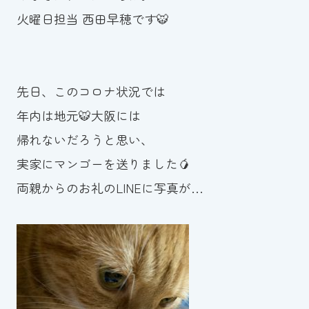
火曜日担当 西田早穂です🐯
お知らせ
カレンダー
先日、このコロナ状況では
波スイタイムズ
年内は地元🐯大阪には
お問い合わせ
帰れないだろうと思い、
実家にマンゴーを送りました🥭
両親からのお礼のLINEに写真が…
Tel.098-863-7264
平日 9:00～22:00｜土祝 9:00～21:00
メールでお問い合わせ