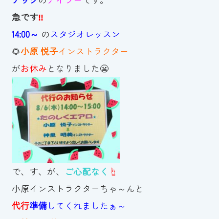
急です
‼
お知らせ
14:00～
の
スタジオレッスン
カレンダー
🌻
小原 悦子
インストラクター
が
お休み
となりました😬
波スイタイムズ
お問い合わせ
Tel.098-863-7264
平日 9:00～22:00｜土祝 9:00～21:00
で、す、が、
ご心配なく
☝️
小原インストラクターちゃ～んと
メールでお問い合わせ
代行
準備
してくれましたぁ～