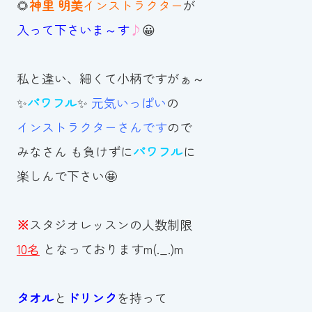
🌻
神里 明美
インストラクター
が
スイミングスクールの
体験申し込みはこちら!
入って下さいま～す
♪
😀
私と違い、細くて小柄ですがぁ～
✨
パワフル
✨
元気いっぱい
の
インストラクターさんです
ので
みなさん も負けずに
パワフル
に
楽しんで下さい🤩
※
スタジオレッスンの人数制限
10名
となっておりますm(._.)m
タオル
と
ドリンク
を持って