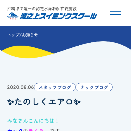
沖縄県で唯一の認定水泳教師在籍施設
トップ
お知らせ
スクールについて
コース・クラス紹介
体験・入会
スタッフブログ
ナックブログ
2020.08.06
団体会員募集
✨たのしくエアロ✨
保護者の方へ
みなさんこんにちは！
採用情報
ナック
の
テイラー
です。