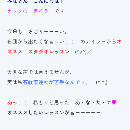
みなさん こんにちは
！
お知らせ
ナックの テイラー
です。
カレンダー
今日も さむぅーーーい。
布団から出たくなぁ～い！！ のテイラーから
オ
波スイタイムズ
ススメ スタジオレッスン
(^v^)／
お問い合わせ
大きな声では言えませんが、
実は私
有酸素運動が苦手なんです
。 (^.^;)
Tel.098-863-7264
平日 9:00～22:00｜土祝 9:00～21:00
あっ
！！
私も～と思った
あ・な・た・
に
♥
オススメしたいレッスンがぁーーーーー
メールでお問い合わせ