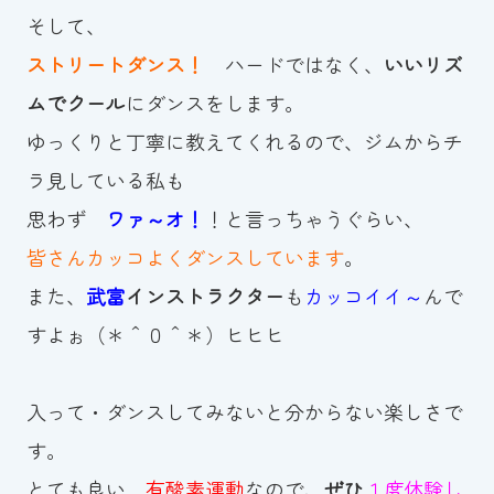
そして、
ストリートダンス！
ハードではなく、
いいリズ
ムでクール
にダンスをします。
ゆっくりと丁寧に教えてくれるので、ジムからチ
ラ見している私も
思わず
ワァ～オ！
！と言っちゃうぐらい、
皆さんカッコよくダンスしています
。
また、
武富
インストラクター
も
カッコイイ～
んで
すよぉ（＊＾０＾＊）ヒヒヒ
入って・ダンスしてみないと分からない楽しさで
す。
とても良い
有酸素運動
なので、
ぜひ
１度体験し