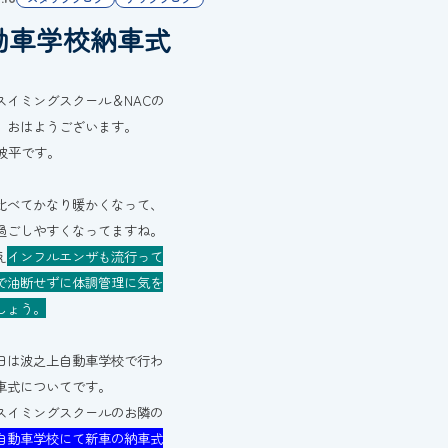
動車学校納車式
スイミングスクール＆NACの
、おはようございます。
の波平です。
比べてかなり暖かくなって、
過ごしやすくなってますね。
え
インフルエンザも流行って
で油断せずに体調管理に気を
しょう。
日は波之上自動車学校で行わ
車式についてです。
スイミングスクールのお隣の
自動車学校にて新車の納車式