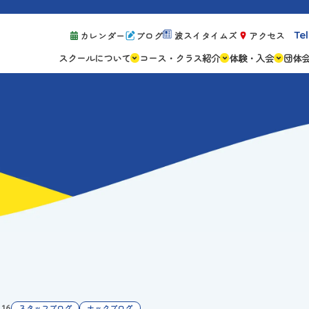
Tel
カレンダー
ブログ
波スイタイムズ
アクセス
スクールについて
コース・クラス紹介
体験・入会
団体
スクールの特徴
ジュニアスクール
体験レッスン案
設備紹介
アスリートコース
体験予約の流れ
親子コース
キャンペーン情
成人コース
よくある質問
ご入会手続き
ご入会費・月会
各種注意事項
.16
スタッフブログ
ナックブログ