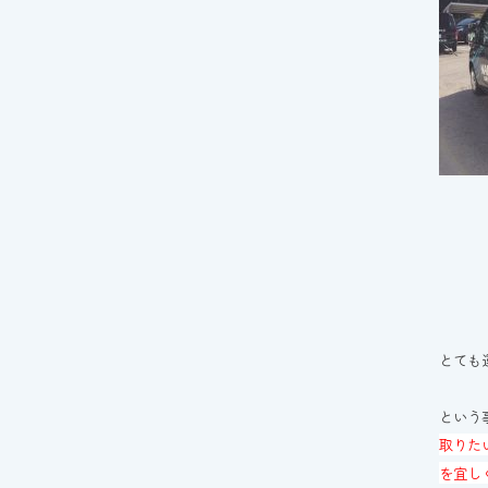
とても
という
取りた
を宜し