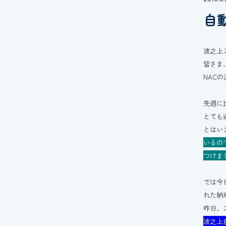
自
波之上
皆さま
NAC
先週に
とても
とはい
いるの
つけま
では今
れた納
昨日、
波之上