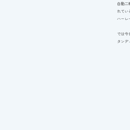
自動二
れてい
ハーレ
では今
タンデ