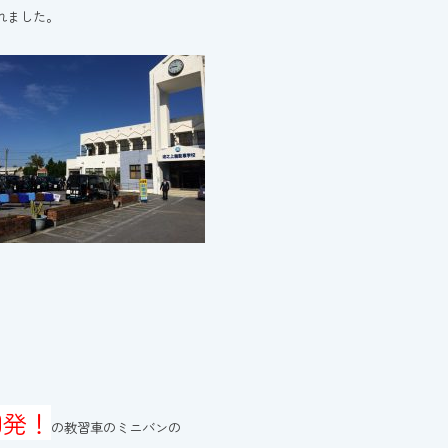
れました。
国発！
の教習車のミニバンの