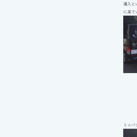
導入と
に来て
ミニバ