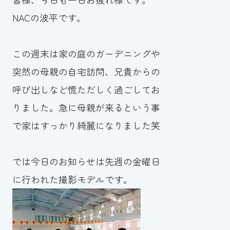
NACの波平です。
お知らせ
カレンダー
この週末は家の庭のガーデニングや
突然の母親の自宅訪問、兄貴からの
波スイタイムズ
呼び出しなど慌ただしく過ごしてお
お問い合わせ
りました。急に母親が来るという事
で家はすっかり綺麗になりました笑
Tel.098-863-7264
では今日のお知らせは先週の金曜日
平日 9:00～22:00｜土祝 9:00～21:00
に行われた撮影モデルです。
メールでお問い合わせ