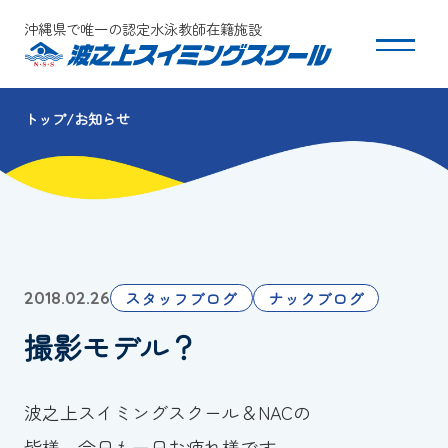
沖縄県で唯一の認定水泳教師在籍施設
トップ
お知らせ
スクールについて
コース・クラス紹介
体験・入会
スタッフブログ
ナックブログ
2018.02.26
団体会員募集
撮影モデル？
保護者の方へ
波之上スイミングスクール＆NACの
採用情報
皆様、今日も一日お疲れ様です。