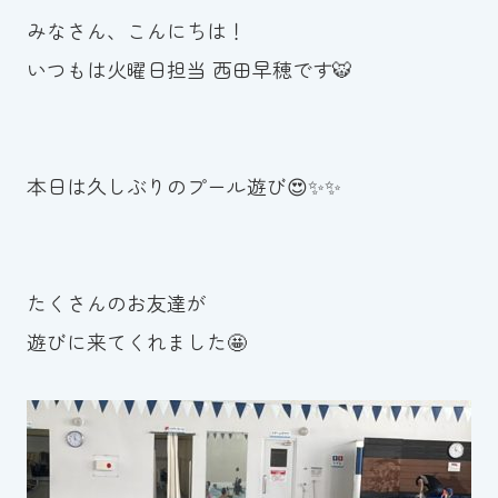
みなさん、こんにちは！
お知らせ
いつもは火曜日担当 西田早穂です🐯
カレンダー
波スイタイムズ
本日は久しぶりのプール遊び😍✨✨
お問い合わせ
たくさんのお友達が
Tel.098-863-7264
遊びに来てくれました🤩
平日 9:00～22:00｜土祝 9:00～21:00
メールでお問い合わせ