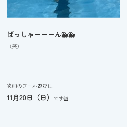
ばっしゃーーーん🐳🐳
（笑）
次回のプール遊びは
11月20日（日）
です🐹