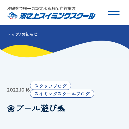
沖縄県で唯一の認定水泳教師在籍施設
トップ
お知らせ
スクールについて
コース・クラス紹介
体験・入会
スタッフブログ
2022.10.16
団体会員募集
スイミングスクールブログ
🌼プール遊び🐬
保護者の方へ
採用情報