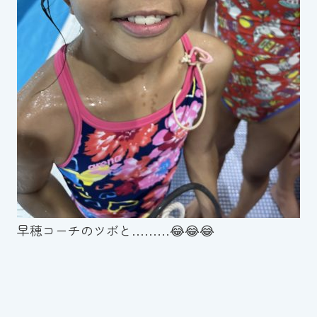
早穂コーチのツボと………😂😂😂