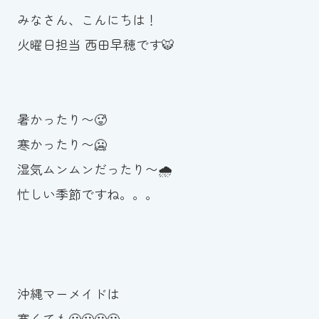
みなさん、こんにちは！
お知らせ
火曜日担当 西田早穂です🐯
カレンダー
波スイタイムズ
暑かったり〜🥵
お問い合わせ
寒かったり〜🥶
湿気ムンムンだったり〜🌧
忙しい季節ですね。。。
Tel.098-863-7264
平日 9:00～22:00｜土祝 9:00～21:00
メールでお問い合わせ
沖縄マーメイドは
寒くても🥶🥶🥶🥶