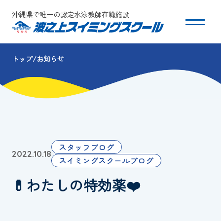
沖縄県で唯一の認定水泳教師在籍施設
トップ
お知らせ
スクールについて
コース・クラス紹介
体験・入会
スタッフブログ
2022.10.18
団体会員募集
スイミングスクールブログ
💊わたしの特効薬❤️
保護者の方へ
採用情報