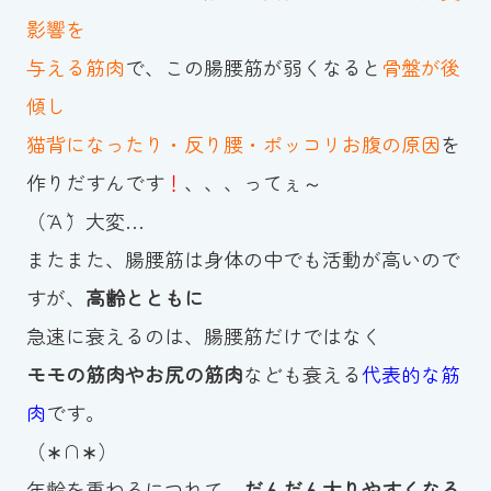
影響を
与える筋肉
で、この腸腰筋が弱くなると
骨盤が後
傾し
猫背になったり・反り腰・ポッコリお腹の原因
を
作りだすんです
！
、、、ってぇ～
（˜Ａ˜）大変…
またまた、腸腰筋は身体の中でも活動が高いので
すが、
高齢とともに
急速に衰えるのは、腸腰筋だけではなく
モモの筋肉やお尻の筋肉
なども衰える
代表的な筋
肉
です。
（∗∩∗）
年齢を重ねるにつれて、
だんだん太りやすくなる