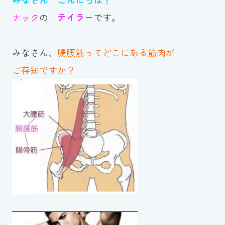
ナック
の
テイラー
です。
お知らせ
カレンダー
みなさん、
腸腰筋ってどこにある筋肉が
ご存知ですか？
波スイタイムズ
お問い合わせ
Tel.098-863-7264
平日 9:00～22:00｜土祝 9:00～21:00
メールでお問い合わせ