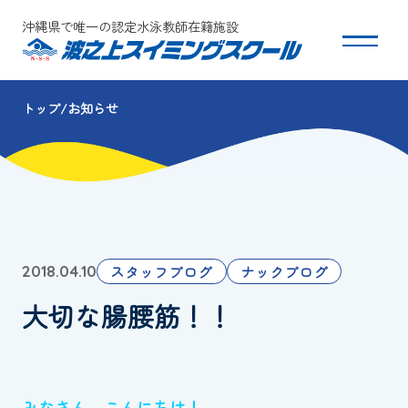
沖縄県で唯一の認定水泳教師在籍施設
トップ
お知らせ
スクールについて
コース・クラス紹介
体験・入会
スタッフブログ
ナックブログ
2018.04.10
団体会員募集
大切な腸腰筋！！
保護者の方へ
採用情報
みなさん こんにちは！