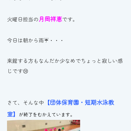
お知らせ
月岡祥恵
火曜日担当の
です。
カレンダー
今日は朝から雨☔・・・
波スイタイムズ
お問い合わせ
来館する方もなんだか少なめでちょっと寂しい感
じです😢
Tel.098-863-7264
平日 9:00～22:00｜土祝 9:00～21:00
【団体保育園・短期水泳教
さて、そんな中
室】
が終了をむかえています。
メールでお問い合わせ