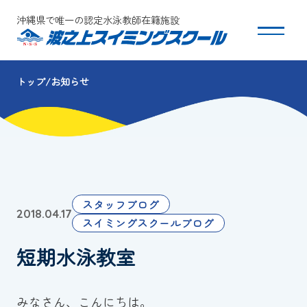
沖縄県で唯一の認定水泳教師在籍施設
トップ
お知らせ
スクールについて
コース・クラス紹介
体験・入会
スタッフブログ
2018.04.17
団体会員募集
スイミングスクールブログ
短期水泳教室
保護者の方へ
採用情報
みなさん、こんにちは。