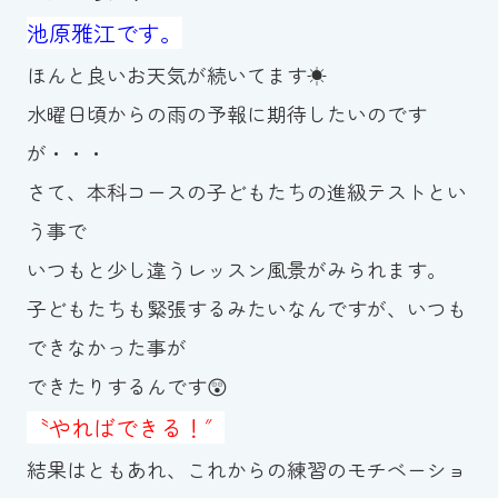
池原雅江です。
お知らせ
ほんと良いお天気が続いてます☀
カレンダー
水曜日頃からの雨の予報に期待したいのです
が・・・
波スイタイムズ
さて、本科コースの子どもたちの進級テストとい
お問い合わせ
う事で
いつもと少し違うレッスン風景がみられます。
子どもたちも緊張するみたいなんですが、いつも
Tel.098-863-7264
できなかった事が
平日 9:00～22:00｜土祝 9:00～21:00
できたりするんです😲
〝やればできる！″
メールでお問い合わせ
結果はともあれ、これからの練習のモチベーショ