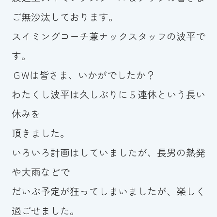
ご無沙汰しております。
お知らせ
スイミングコーチ兼ナックスタッフの波平で
カレンダー
す。
波スイタイムズ
ＧWは皆さま、いかがでしたか？
わたくし波平は久しぶりに５連休という長い
お問い合わせ
休みを
頂きました。
Tel.098-863-7264
いろいろ計画はしていましたが、長男の熱発
平日 9:00～22:00｜土祝 9:00～21:00
や大雨などで
だいぶ予定が狂ってしまいましたが、楽しく
メールでお問い合わせ
過ごせました。