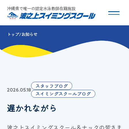
沖縄県で唯一の認定水泳教師在籍施設
トップ
お知らせ
スクールについて
コース・クラス紹介
体験・入会
スタッフブログ
2026.05.18
団体会員募集
スイミングスクールブログ
遅かれながら
保護者の方へ
採用情報
波之上スイミングスクール＆ナックの皆さま