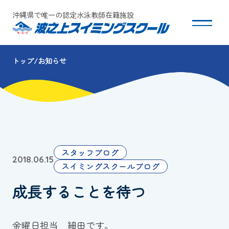
沖縄県で唯一の認定水泳教師在籍施設
トップ
お知らせ
スクールについて
コース・クラス紹介
体験・入会
スタッフブログ
2018.06.15
団体会員募集
スイミングスクールブログ
成長することを待つ
保護者の方へ
採用情報
金曜日担当 細田です。