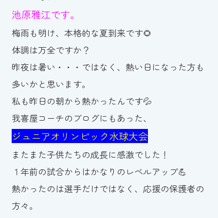
池原雅江です。
お知らせ
梅雨も明け、本格的な夏到来です🌻
カレンダー
体調は万全ですか？
昨夜は暑い・・・ではなく、熱い日になった方も
波スイタイムズ
多いかと思います。
お問い合わせ
私も昨日の朝から熱かったんです💦
我喜屋コーチのブログにもあった、
ジュニアオリンピック水球大会
Tel.098-863-7264
またまた子供たちの成長に感激でした！
平日 9:00～22:00｜土祝 9:00～21:00
１年前の試合からはかなりのレベルアップ💪
熱かったのは選手だけではなく、応援の保護者の
メールでお問い合わせ
方々。