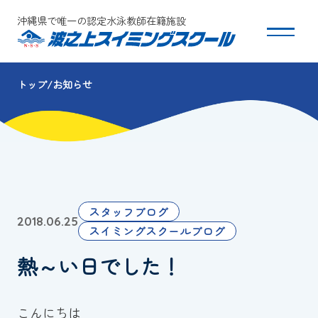
沖縄県で唯一の認定水泳教師在籍施設
トップ
お知らせ
スクールについて
コース・クラス紹介
体験・入会
スタッフブログ
2018.06.25
団体会員募集
スイミングスクールブログ
熱～い日でした！
保護者の方へ
採用情報
こんにちは