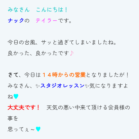
みなさん こんにちは！
お知らせ
ナック
の
テイラー
です。
カレンダー
今日の台風、サッと過ぎてしまいましたね。
波スイタイムズ
良かった、良かったです
♪
お問い合わせ
さて
、今日は
１４時からの営業
となりましたが！
みなさん、✨
スタジオレッスン
✨気になりますよ
Tel.098-863-7264
ね
♥
平日 9:00～22:00｜土祝 9:00～21:00
大丈夫です！
天気の悪い中来て頂ける会員様の
事を
メールでお問い合わせ
思ってぇ～
♥