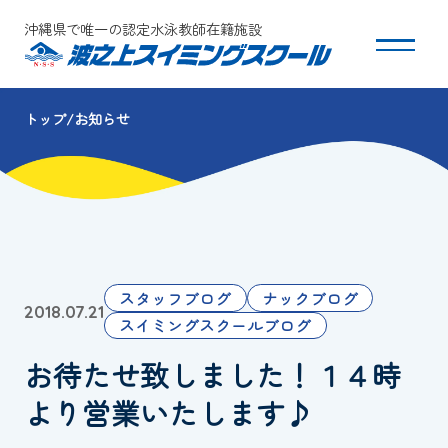
沖縄県で唯一の認定水泳教師在籍施設
トップ
お知らせ
スクールについて
コース・クラス紹介
体験・入会
スタッフブログ
ナックブログ
2018.07.21
団体会員募集
スイミングスクールブログ
お待たせ致しました！１４時
保護者の方へ
より営業いたします♪
採用情報