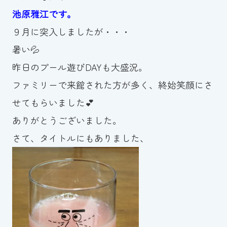
池原雅江です。
お知らせ
９月に突入しましたが・・・
カレンダー
暑い💦
昨日のプール遊びDAYも大盛況。
波スイタイムズ
ファミリーで来館された方が多く、終始笑顔にさ
お問い合わせ
せてもらいました💕
ありがとうございました。
さて、タイトルにもありました、
Tel.098-863-7264
平日 9:00～22:00｜土祝 9:00～21:00
メールでお問い合わせ