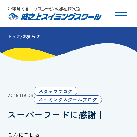
沖縄県で唯一の認定水泳教師在籍施設
トップ
お知らせ
スクールについて
コース・クラス紹介
体験・入会
スタッフブログ
2018.09.03
団体会員募集
スイミングスクールブログ
スーパーフードに感謝！
保護者の方へ
採用情報
こんにちは☼