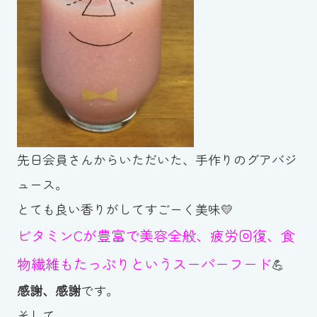
スイミングスクールの
体験申し込みはこちら!
先日会員さんからいただいた、手作りのグアバジ
ュース。
とても良い香りがしてすごーく美味💛
ビタミンCが豊富で美容全般、疲労回復、食
物繊維もたっぷりというスーパーフード
💪
感謝、感謝
です。
そして、