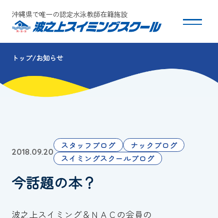
沖縄県で唯一の認定水泳教師在籍施設
トップ
お知らせ
スクールについて
コース・クラス紹介
体験・入会
スタッフブログ
ナックブログ
2018.09.20
団体会員募集
スイミングスクールブログ
今話題の本？
保護者の方へ
採用情報
波之上スイミング＆ＮＡＣの会員の