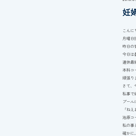
妊
こんに
月曜日
昨日の
今日は
連休最
本科コ
頑張り
さて、
私事で
プール
「ねえ
池原コ
私の事
確かに