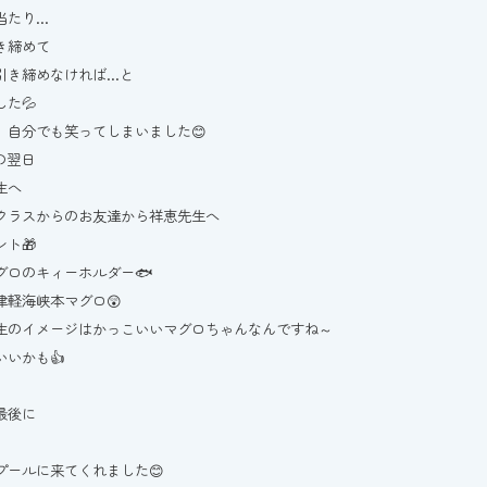
当たり…
き締めて
引き締めなければ…と
た💦
、自分でも笑ってしまいました😊
の翌日
生へ
クラスからのお友達から祥恵先生へ
ト🎁
グロのキィーホルダー🐟
津軽海峡本マグロ😲
生のイメージはかっこいいマグロちゃんなんですね～
いいかも👍
最後に
プールに来てくれました😊