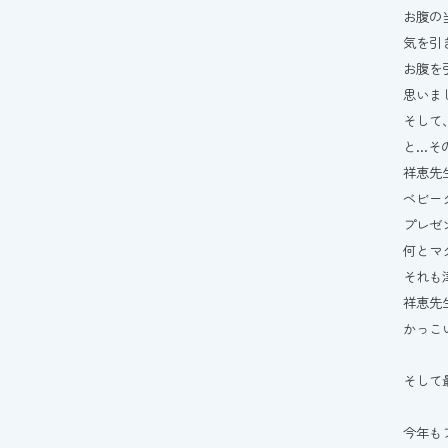
お腹の
気を引
お腹を
思いまし
そして
と…そ
祥恵先
ベビー
プレゼン
何とマ
それも
祥恵先
かっこ
そして
今年も