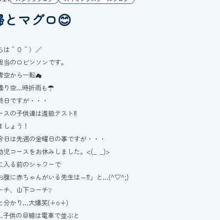
婦とマグロ😊
ちは＾０＾）／
担当のロビンソンです。
青空から一転☁
曇り空…時折雨も☂
終日ですが・・・
ースの子供達は進級テスト‼
ましょう！
今日は先週の金曜日の事ですが・・・
幼児コースをお休みしました。<(_ _)>
に入る前のシャワーで
お腹に赤ちゃんがいる先生は～⁇」と…(^▽^;)
ーチ、山下コーチ❔
と分かり…大爆笑(+o+)
…子供の目線は電車で並ぶと