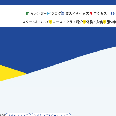
Tel
カレンダー
ブログ
波スイタイムズ
アクセス
スクールについて
コース・クラス紹介
体験・入会
団体
スクールの特徴
ジュニアスクール
体験レッスン案
設備紹介
アスリートコース
体験予約の流れ
親子コース
キャンペーン情
成人コース
よくある質問
ご入会手続き
ご入会費・月会
各種注意事項
9.24
スタッフブログ
スイミングスクールブログ