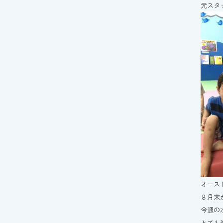
元スタ
オース
８月末
今週の
とても