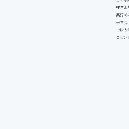
昨年よ
英語で
来年は…
では今
ロビン