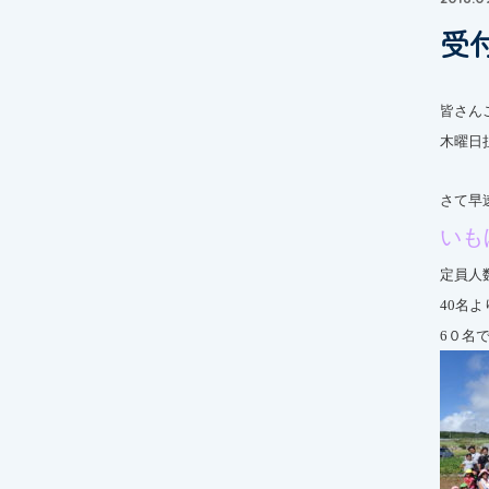
受
皆さん
木曜日
さて早
いも
定員人
40名よ
6０名