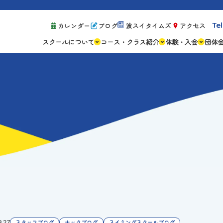
Tel
カレンダー
ブログ
波スイタイムズ
アクセス
スクールについて
コース・クラス紹介
体験・入会
団体
スクールの特徴
ジュニアスクール
体験レッスン案
設備紹介
アスリートコース
体験予約の流れ
親子コース
キャンペーン情
成人コース
よくある質問
ご入会手続き
ご入会費・月会
各種注意事項
9.27
スタッフブログ
ナックブログ
スイミングスクールブログ