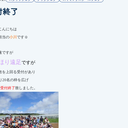
付終了
こんにちは
担当の
小川
です☺
速ですが
ほり遠足
ですが
数を上回る受付があり
り20名の枠を広げ
で
受付終了
致しました。