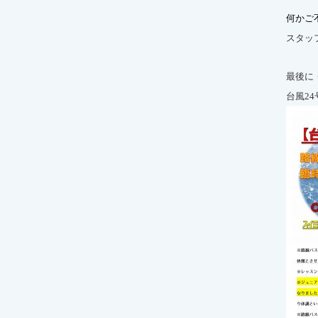
何かご
スタッ
最後に
台風24