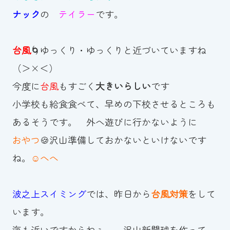
ナック
の
テイラー
です。
お知らせ
カレンダー
台風
🌀ゆっくり・ゆっくりと近づいていますね
（＞×＜）
波スイタイムズ
今度に
台風
もすごく
大きいらしい
です
お問い合わせ
小学校も給食食べて、早めの下校させるところも
あるそうです。 外へ遊びに行かないように
おやつ
🍪沢山準備しておかないといけないです
Tel.098-863-7264
ね。
☺へへ
平日 9:00～22:00｜土祝 9:00～21:00
波之上スイミング
では、昨日から
台風対策
をして
メールでお問い合わせ
います。
海も近いですからねぇ～ 沢山新聞球を作って、