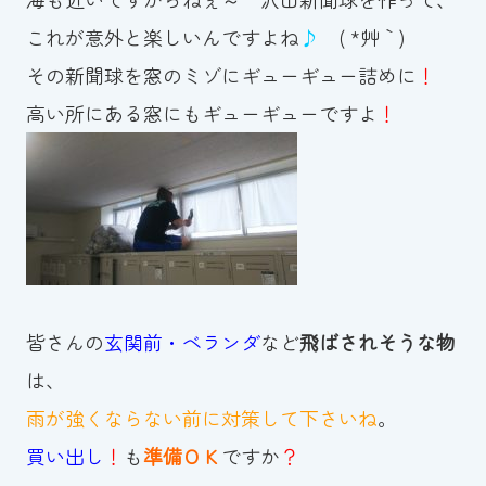
スイミングスクールの
これが意外と楽しいんですよね
♪
( *´艸｀)
体験申し込みはこちら!
その新聞球を窓のミゾにギューギュー詰めに
！
高い所にある窓にもギューギューですよ
！
皆さんの
玄関前・ベランダ
など
飛ばされそうな物
は、
雨が強くならない前に対策して下さいね
。
買い出し
！
も
準備ＯＫ
ですか
？