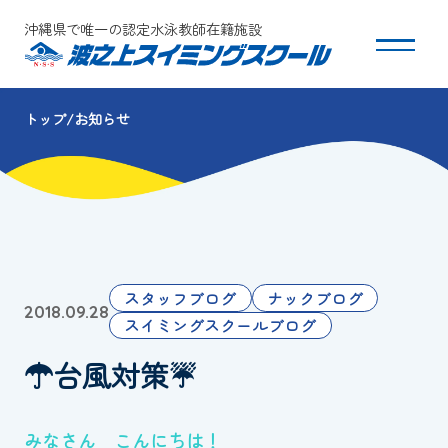
沖縄県で唯一の認定水泳教師在籍施設
トップ
お知らせ
スクールについて
コース・クラス紹介
体験・入会
スタッフブログ
ナックブログ
2018.09.28
団体会員募集
スイミングスクールブログ
☂台風対策☔
保護者の方へ
採用情報
みなさん こんにちは！