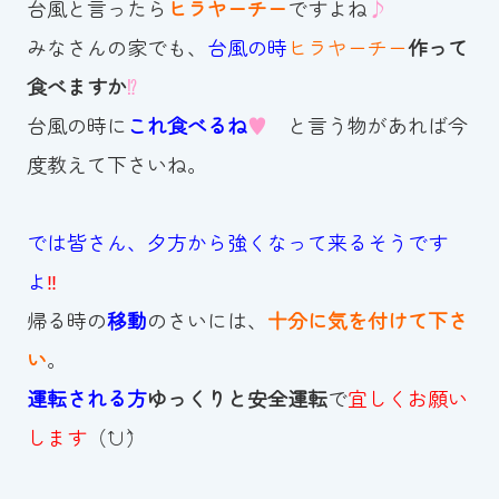
台風と言ったら
ヒラヤーチー
ですよね
♪
みなさんの家でも、
台風の時
ヒラヤーチー
作って
食べますか
⁉
台風の時に
これ食べるね
♥
と言う物があれば今
度教えて下さいね。
では皆さん、夕方から強くなって来るそうです
よ
‼
帰る時の
移動
のさいには、
十分に気を付けて下さ
い
。
運転される方
ゆっくりと安全運転
で
宜しくお願い
します
（ˆ∪ˆ）