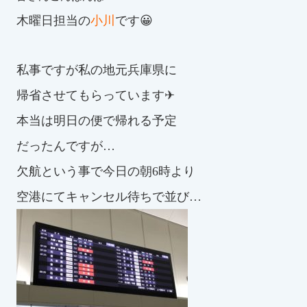
木曜日担当の
小川
です😀
お知らせ
カレンダー
私事ですが私の地元兵庫県に
帰省させてもらっています✈︎
波スイタイムズ
本当は明日の便で帰れる予定
お問い合わせ
だったんですが…
欠航という事で今日の朝6時より
Tel.098-863-7264
空港にてキャンセル待ちで並び…
平日 9:00～22:00｜土祝 9:00～21:00
メールでお問い合わせ