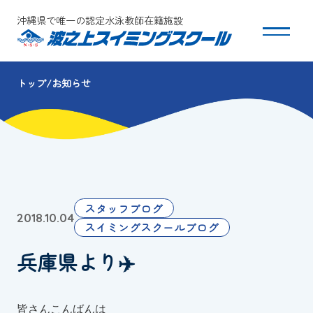
沖縄県で唯一の認定水泳教師在籍施設
トップ
お知らせ
スクールについて
コース・クラス紹介
体験・入会
スタッフブログ
2018.10.04
団体会員募集
スイミングスクールブログ
兵庫県より✈️
保護者の方へ
採用情報
皆さんこんばんは