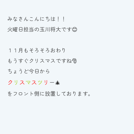
お知らせ
みなさんこんにちは！！
カレンダー
火曜日担当の玉川将大です😊
波スイタイムズ
１１月もそろそろおわり
お問い合わせ
もうすぐクリスマスですね🎅
ちょうど今日から
ク
リ
ス
マ
ス
ツ
リ
ー
🎄
Tel.098-863-7264
をフロント側に設置しております。
平日 9:00～22:00｜土祝 9:00～21:00
メールでお問い合わせ