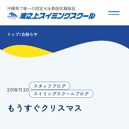
沖縄県で唯一の認定水泳教師在籍施設
トップ
お知らせ
スクールについて
コース・クラス紹介
体験・入会
スタッフブログ
2018.11.20
団体会員募集
スイミングスクールブログ
もうすぐクリスマス
保護者の方へ
採用情報