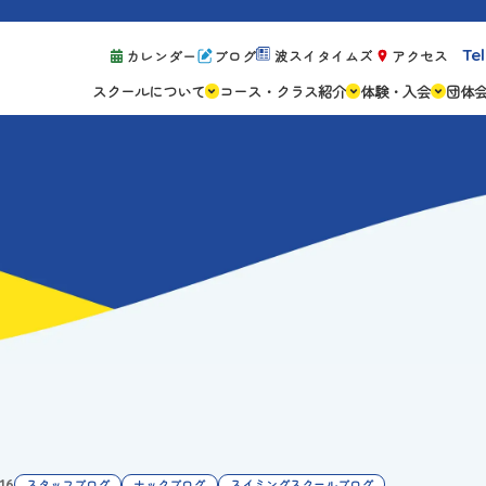
Tel
カレンダー
ブログ
波スイタイムズ
アクセス
スクールについて
コース・クラス紹介
体験・入会
団体
スクールの特徴
ジュニアスクール
体験レッスン案
設備紹介
アスリートコース
体験予約の流れ
親子コース
キャンペーン情
成人コース
よくある質問
ご入会手続き
ご入会費・月会
各種注意事項
.16
スタッフブログ
ナックブログ
スイミングスクールブログ