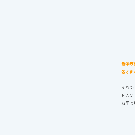
新年最
皆さま
それで
ＮＡＣ
波平で