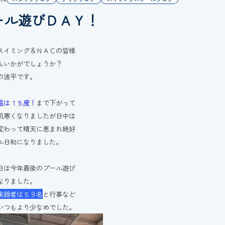
ール遊びＤＡＹ！
スイミング＆ＮＡＣの皆様
んいかがでしょうか？
の波平です。
温は１５度！
まで下がって
肌寒くなりましたが日中は
変わって晴天に恵まれ絶好
ル日和になりました。
日は今年最後のプール遊び
なりました。
来館者は５９名
と行事など
いつもより少なめでした。