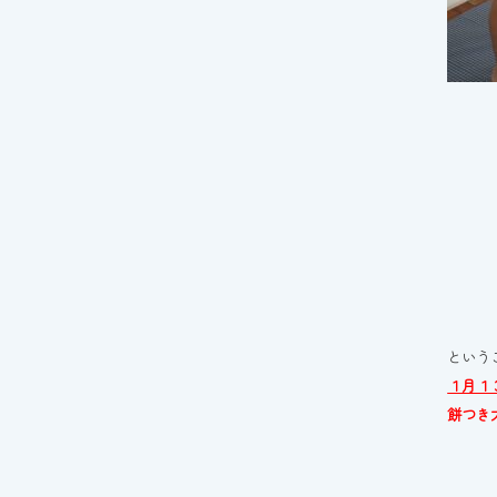
という
１月１
餅つき