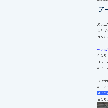
プ
波之上
ごきげ
ＮＡＣ
朝は気
かなり
打って
のプー
また今
の日と
今日の
重なり