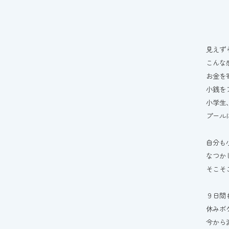
見えず
こんな
お金を
小銭を
小学生
プール
自分も
なつか
そこそ
９日間
休みボ
今から沢