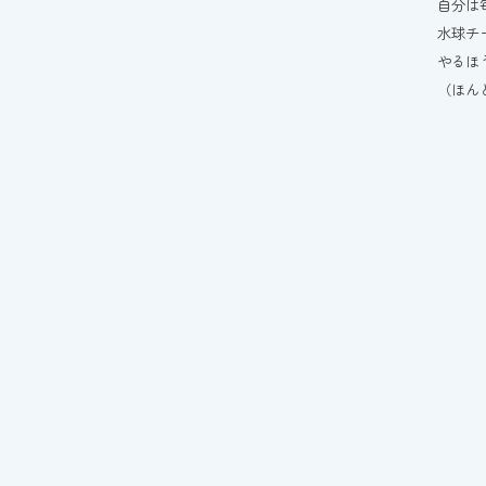
自分は
水球チ
やるほ
（ほん