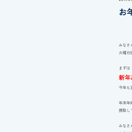
お
みなさ
火曜日
まずは
新年
今年も
年末年
摂取し
みなさ