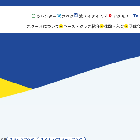
Tel
カレンダー
ブログ
波スイタイムズ
アクセス
スクールについて
コース・クラス紹介
体験・入会
団体
スクールの特徴
ジュニアスクール
体験レッスン案
設備紹介
アスリートコース
体験予約の流れ
親子コース
キャンペーン情
成人コース
よくある質問
ご入会手続き
ご入会費・月会
各種注意事項
1.08
スタッフブログ
スイミングスクールブログ