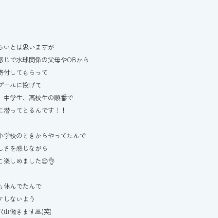
らいとは思いますが
感じで水球関係の父母やOBから
寄付してもらって
プールに投げて
、中学生、高校生の順番で
に潜ってとるんです！！
小学校のときからやってたんで
しさを感じながら
こ楽しめました😊👌
も休んでたんで
ケしないよう
山働きます🙇(笑)