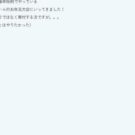
毎年恒例でやっている
ームのお年玉大会にいってきました！
うではなく寄付する方ですが。。。
とはやりたかった）