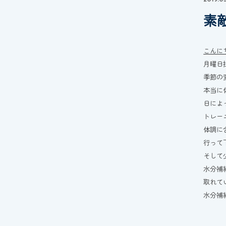
素
こんに
月曜日
季節の
本当に
日によ
トレー
体調に
行って下
そして
水分補
取れて
水分補