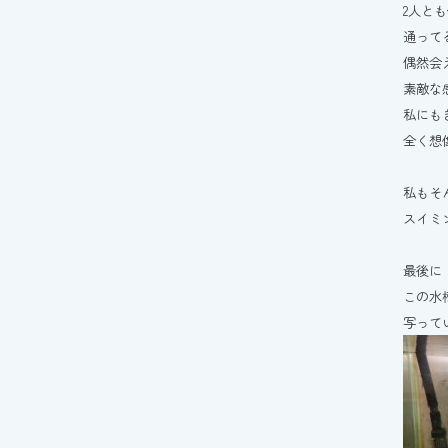
2人と
通ってる
偶然会
素敵な
私にも
全く想
私もそ
スイミ
最後に
この水
写って