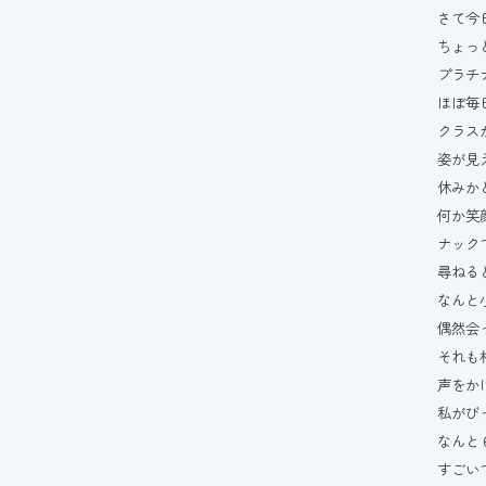
さて今
ちょっ
プラチ
ほぼ毎
クラス
姿が見
休みか
何か笑
ナック
尋ねる
なんと
偶然会
それも
声をか
私がび
なんと
すごい