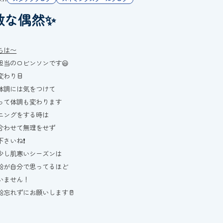
敵な偶然✨
ちは〜
担当のロビンソンです😃
変わり目
体調には気をつけて
って体調も変わります
ニングをする時は
合わせて無理をせず
さいね❗️
少し肌寒いシーズンは
給が自分で思ってるほど
いません！
給忘れずにお願いします🥛