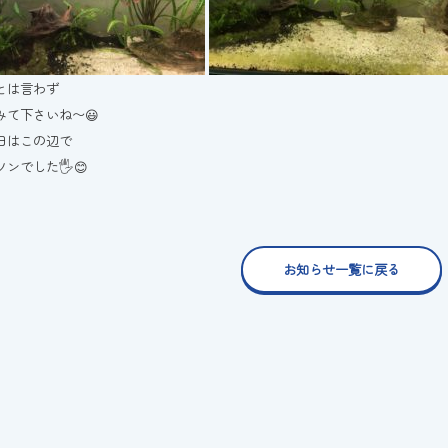
とは言わず
みて下さいね〜😃
日はこの辺で
ンでした🖐😊
お知らせ一覧に戻る