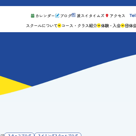
Tel
カレンダー
ブログ
波スイタイムズ
アクセス
スクールについて
コース・クラス紹介
体験・入会
団体
スクールの特徴
ジュニアスクール
体験レッスン案
設備紹介
アスリートコース
体験予約の流れ
親子コース
キャンペーン情
成人コース
よくある質問
ご入会手続き
ご入会費・月会
各種注意事項
.11
スタッフブログ
スイミングスクールブログ