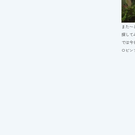
また〜
探して
では今
ロビンソ