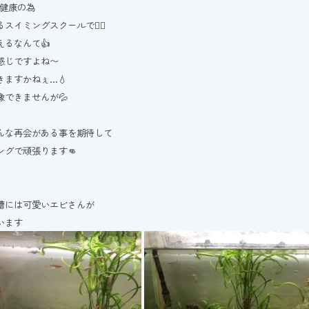
も健康の為
スイミングスクールで🏊‍♂️
えるなんて👍
感じですよね〜
きますかねぇ…💧
像できませんが💦
んな再会がある事を期待して
ングで頑張ります👊
槽には可愛いエビさんが
います