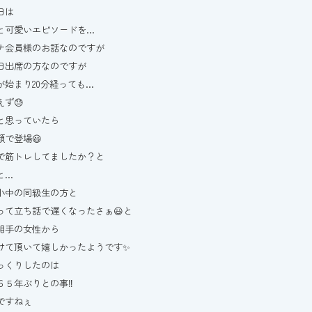
日は
と可愛いエピソードを…
ナ会員様のお話なのですが
日出席の方なのですが
が始まり20分経っても…
えず😓
と思っていたら
顔で登場😃
で筋トレしてましたか？と
と…
小中の同級生の方と
って立ち話で遅くなったさぁ😃と
相手の女性から
けて頂いて嬉しかったようです✨
っくりしたのは
６５年ぶりとの事‼️
ですねぇ