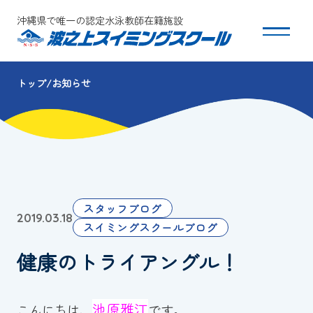
沖縄県で唯一の認定水泳教師在籍施設
トップ
お知らせ
スクールについて
コース・クラス紹介
体験・入会
スタッフブログ
2019.03.18
団体会員募集
スイミングスクールブログ
健康のトライアングル！
保護者の方へ
採用情報
池原雅江
こんにちは、
です。