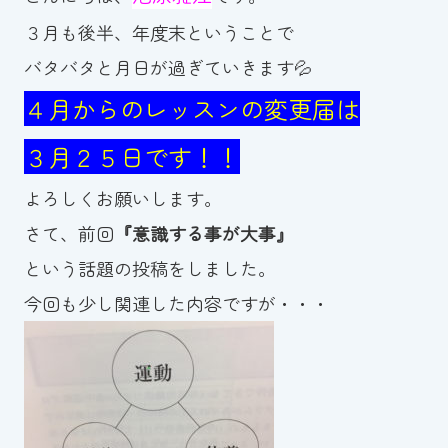
３月も後半、年度末ということで
お知らせ
バタバタと月日が過ぎていきます💦
カレンダー
４月からのレッスンの変更届は
波スイタイムズ
３月２５日です！！
よろしくお願いします。
お問い合わせ
さて、前回
『意識する事が大事』
という話題の投稿をしました。
Tel.098-863-7264
今回も少し関連した内容ですが・・・
平日 9:00～22:00｜土祝 9:00～21:00
メールでお問い合わせ