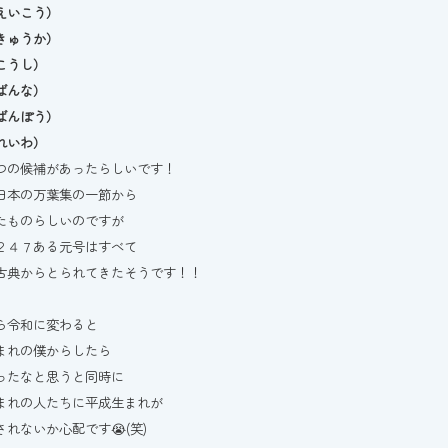
えいこう）
きゅうか）
こうし）
ばんな）
ばんぽう）
れいわ）
つの候補があったらしいです！
日本の万葉集の一節から
たものらしいのですが
２４７ある元号はすべて
古典からとられてきたそうです！！
ら令和に変わると
まれの僕からしたら
ったなと思うと同時に
まれの人たちに平成生まれが
されないか心配です😭(笑)