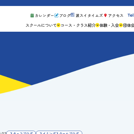
Tel
カレンダー
ブログ
波スイタイムズ
アクセス
スクールについて
コース・クラス紹介
体験・入会
団体
スクールの特徴
ジュニアスクール
体験レッスン案
設備紹介
アスリートコース
体験予約の流れ
親子コース
キャンペーン情
成人コース
よくある質問
ご入会手続き
ご入会費・月会
各種注意事項
4.02
スタッフブログ
スイミングスクールブログ