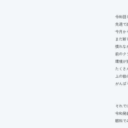
令和話
先週で
今月か
まだ新
慣れな
前のク
環境が
たくさ
上の級
がんば
それで
令和発
眼科でみ