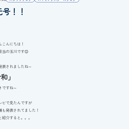
元号！！
んこんにちは！
担当の玉川です😊
発表されましたね～
令和」
きですね～
レビで見たんですが
補も発表されてました！
と紹介すると。。。