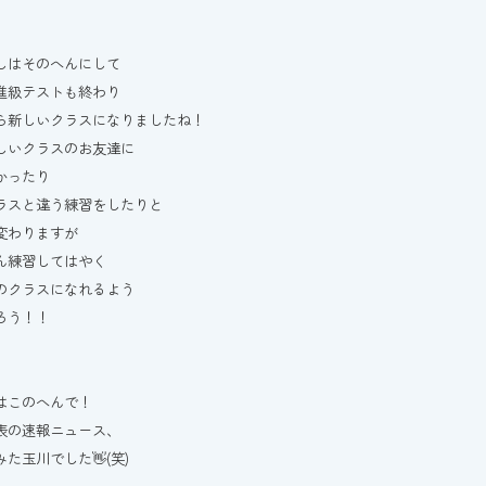
しはそのへんにして
進級テストも終わり
ら新しいクラスになりましたね！
しいクラスのお友達に
かったり
ラスと違う練習をしたりと
変わりますが
ん練習してはやく
のクラスになれるよう
ろう！！
はこのへんで！
表の速報ニュース、
た玉川でした👋(笑)