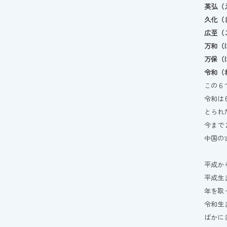
英弘（
久化（
広至（
万和（
万保（
令和（
この６
令和は
とられ
今まで
中国の
平成か
平成生
年を取
令和生
ばかに