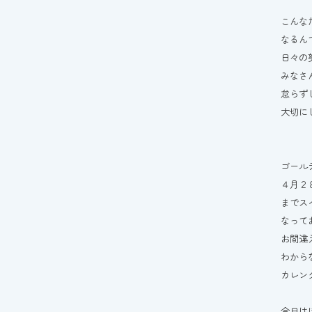
こんな
なるん
日々の
みなさ
怠らず
大切に
ゴール
４月２
までス
なって
お間違
わから
カレン
今日は