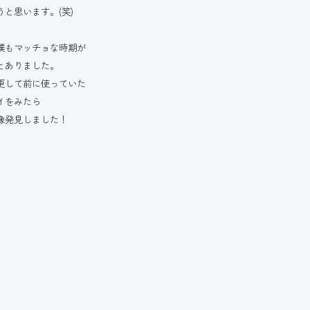
うと思います。(笑)
僕もマッチョな時期が
とありました。
更して前に使っていた
イをみたら
像発見しました！