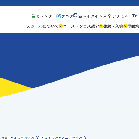
Tel
カレンダー
ブログ
波スイタイムズ
アクセス
スクールについて
コース・クラス紹介
体験・入会
団体
スクールの特徴
ジュニアスクール
体験レッスン案
設備紹介
アスリートコース
体験予約の流れ
親子コース
キャンペーン情
成人コース
よくある質問
ご入会手続き
ご入会費・月会
各種注意事項
4.09
スタッフブログ
スイミングスクールブログ