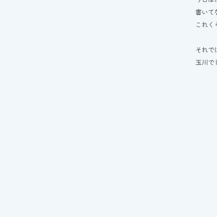
書いて
これく
それで
玉川でし