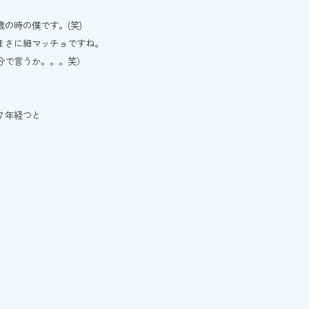
歳の時の僕です。(笑)
まさに細マッチョですね。
分で言うか。。。笑）
７年経つと