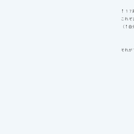
↑１７
これぞ
（↑自
それが