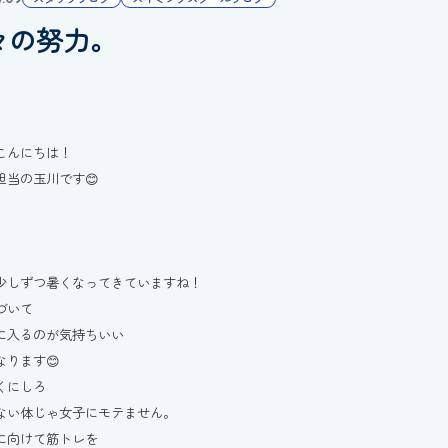
々の努力。
こんにちは！
担当の玉川です😊
少しずつ暑くなってきていますね！
づいて
に入るのが気持ちいい
なります😊
くにしろ
ない体じゃ女子にモテません。
に向けて筋トレを