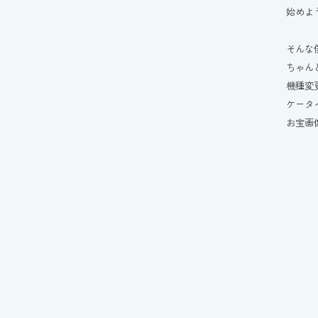
始めよ
そんな
ちゃん
機種変
ケータ
お宝画