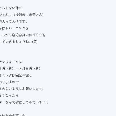
だらしない体に
ですね～（撮影者：末美さん）
努力って大切です。
んはトレーニングを
しっかり自分自身の体づくりを
していきましょうね。(笑)
デンウィークは
８日（日）～５月５日（日）
イミングは完全休館と
おりますので
えのないようにお願いします。
なくなったら
ダーをみて確認してみて下さい！
ほぼ自分の事しか