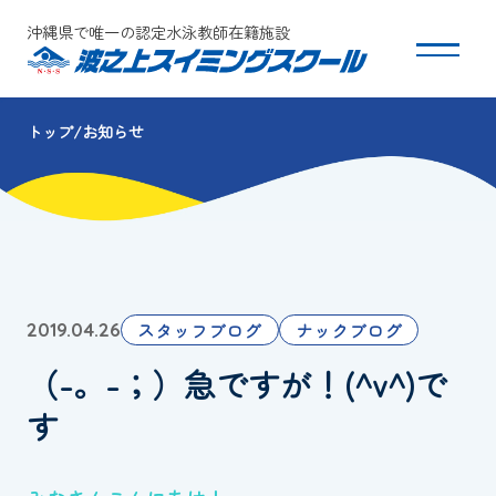
沖縄県で唯一の認定水泳教師在籍施設
トップ
お知らせ
スクールについて
コース・クラス紹介
体験・入会
スタッフブログ
ナックブログ
2019.04.26
団体会員募集
（-。-；）急ですが！(^v^)で
保護者の方へ
す
採用情報