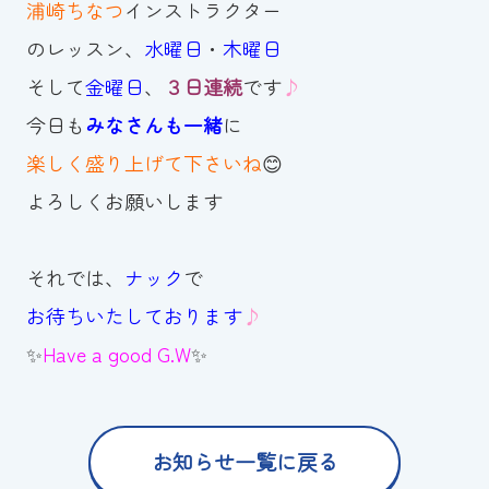
浦崎ちなつ
インストラクター
スイミングスクールの
体験申し込みはこちら!
のレッスン、
水曜日
・
木曜日
そして
金曜日
、
３日連続
です
♪
今日も
みなさんも一緒
に
楽しく盛り上げて下さいね
😊
よろしくお願いします
それでは、
ナック
で
お待ちいたしております
♪
✨
Have a good G.W
✨
お知らせ一覧に戻る