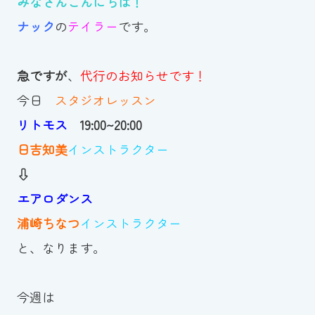
みなさんこんにちは！
お知らせ
ナック
の
テイラー
です。
カレンダー
急ですが
、
代行のお知らせです！
今日
スタジオレッスン
波スイタイムズ
リトモス
19:00~20:00
お問い合わせ
日吉知美
インストラクター
⇩
エアロダンス
Tel.098-863-7264
浦崎ちなつ
インストラクター
平日 9:00～22:00｜土祝 9:00～21:00
と、なります。
メールでお問い合わせ
今週は